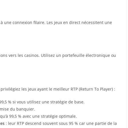
à une connexion filaire. Les jeux en direct nécessitent une
ns vers les casinos. Utilisez un portefeuille électronique ou
rivilégiez les jeux ayant le meilleur RTP (Return To Player) :
9,5 % si vous utilisez une stratégie de base.
 mise du banquier.
qu’à 99,5 % avec une stratégie optimale.
ves
: leur RTP descend souvent sous 95 % car une partie de la