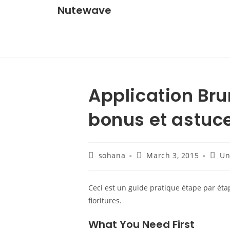
Nutewave
Application Bru
bonus et astuc
sohana
March 3, 2015
Un
Ceci est un guide pratique étape par étap
fioritures.
What You Need First