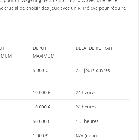
€, pour un wagering de 35 × 50 = 1 750 €, avec une perte
onc crucial de choisir des jeux avec un RTP élevé pour réduire
ÔT
DÉPÔT
DÉLAI DE RETRAIT
IMUM
MAXIMUM
5 000 €
2–5 jours ouvrés
10 000 €
24 heures
10 000 €
24 heures
50 000 €
1–3 heures
1 000 €
N/A (dépôt