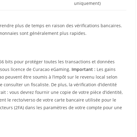
uniquement)
prendre plus de temps en raison des vérifications bancaires.
tomonnaies sont généralement plus rapides.
56 bits pour protéger toutes les transactions et données
e sous licence de Curacao eGaming.
Important :
Les gains
o peuvent être soumis à l’impôt sur le revenu local selon
 consulter un fiscaliste. De plus, la vérification d’identité
rait : vous devrez fournir une copie de votre pièce d’identité,
ent le recto/verso de votre carte bancaire utilisée pour le
 facteurs (2FA) dans les paramètres de votre compte pour une