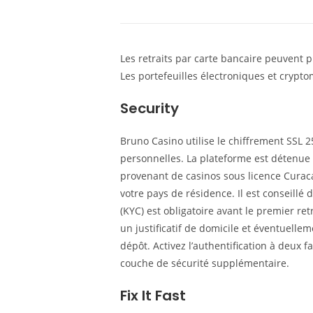
Les retraits par carte bancaire peuvent 
Les portefeuilles électroniques et cryp
Security
Bruno Casino utilise le chiffrement SSL 2
personnelles. La plateforme est détenu
provenant de casinos sous licence Curaca
votre pays de résidence. Il est conseillé de
(KYC) est obligatoire avant le premier ret
un justificatif de domicile et éventuellem
dépôt. Activez l’authentification à deux
couche de sécurité supplémentaire.
Fix It Fast