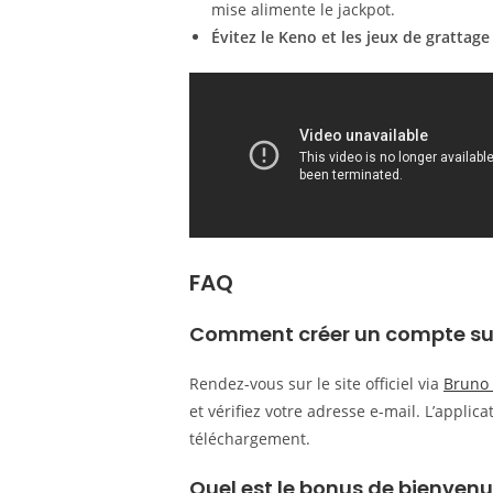
mise alimente le jackpot.
Évitez le Keno et les jeux de grattage
FAQ
Comment créer un compte sur 
Rendez-vous sur le site officiel via
Bruno 
et vérifiez votre adresse e-mail. L’applic
téléchargement.
Quel est le bonus de bienven