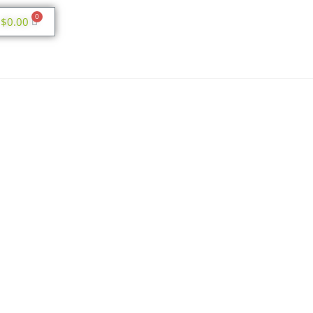
$
0.00