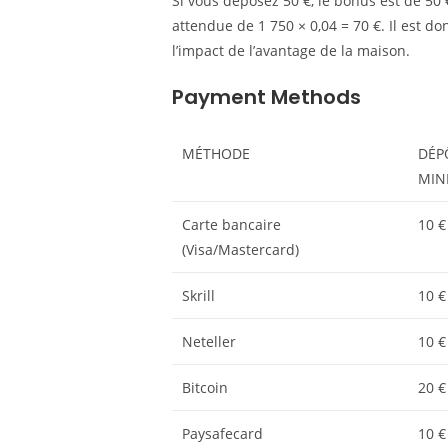
Si vous déposez 50 €, le bonus est de 50 
attendue de 1 750 × 0,04 = 70 €. Il est d
l’impact de l’avantage de la maison.
Payment Methods
MÉTHODE
DÉP
MIN
Carte bancaire
10 €
(Visa/Mastercard)
Skrill
10 €
Neteller
10 €
Bitcoin
20 €
Paysafecard
10 €