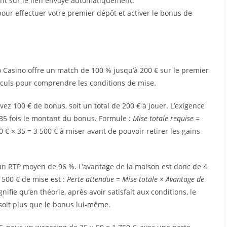
uant sur le lien envoyé automatiquement.
pour effectuer votre premier dépôt et activer le bonus de
Casino offre un match de 100 % jusqu’à 200 € sur le premier
alculs pour comprendre les conditions de mise.
ez 100 € de bonus, soit un total de 200 € à jouer. L’exigence
35 fois le montant du bonus. Formule :
Mise totale requise =
00 € × 35 = 3 500 € à miser avant de pouvoir retirer les gains
n RTP moyen de 96 %. L’avantage de la maison est donc de 4
 500 € de mise est :
Perte attendue = Mise totale × Avantage de
gnifie qu’en théorie, après avoir satisfait aux conditions, le
oit plus que le bonus lui-même.