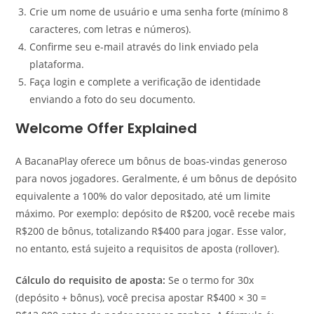
Crie um nome de usuário e uma senha forte (mínimo 8
caracteres, com letras e números).
Confirme seu e-mail através do link enviado pela
plataforma.
Faça login e complete a verificação de identidade
enviando a foto do seu documento.
Welcome Offer Explained
A BacanaPlay oferece um bônus de boas-vindas generoso
para novos jogadores. Geralmente, é um bônus de depósito
equivalente a 100% do valor depositado, até um limite
máximo. Por exemplo: depósito de R$200, você recebe mais
R$200 de bônus, totalizando R$400 para jogar. Esse valor,
no entanto, está sujeito a requisitos de aposta (rollover).
Cálculo do requisito de aposta:
Se o termo for 30x
(depósito + bônus), você precisa apostar R$400 × 30 =