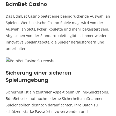
BdmBet Casino
Das BdmBet Casino bietet eine beeindruckende Auswahl an
Spielen. Wer klassische Casino-Spiele mag, wird von der
Auswahl an Slots, Poker, Roulette und mehr begeistert sein.
Abgesehen von der Standardpalette gibt es immer wieder
innovative Spielangebote, die Spieler herausfordern und
unterhalten.
Sicherung einer sicheren
Spielumgebung
Sicherheit ist ein zentraler Aspekt beim Online-Glücksspiel.
BdmBet setzt auf hochmoderne Sicherheitsmaßnahmen.
Spieler sollten dennoch darauf achten, ihre Daten zu
schützen, starke Passwörter zu verwenden und