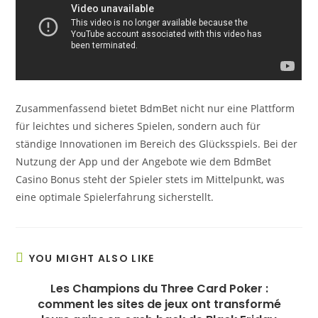
Zusammenfassend bietet BdmBet nicht nur eine Plattform
für leichtes und sicheres Spielen, sondern auch für
ständige Innovationen im Bereich des Glücksspiels. Bei der
Nutzung der App und der Angebote wie dem BdmBet
Casino Bonus steht der Spieler stets im Mittelpunkt, was
eine optimale Spielerfahrung sicherstellt.
YOU MIGHT ALSO LIKE
Les Champions du Three Card Poker :
comment les sites de jeux ont transformé