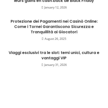
leurs gains en cash‑back de Black Friday
January 12, 2026
Protezione dei Pagamenti nei Casinò Online:
Come i Tornei Garantiscono Sicurezza e
Tranquillità ai Giocatori
August 26, 2025
Viaggi esclusivi tra le slot: temi unici, cultura e
vantaggi VIP
January 31, 2026