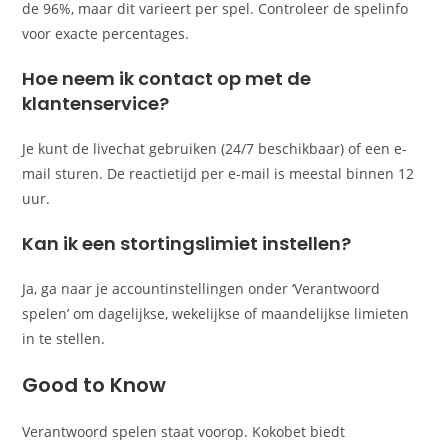
de 96%, maar dit varieert per spel. Controleer de spelinfo
voor exacte percentages.
Hoe neem ik contact op met de
klantenservice?
Je kunt de livechat gebruiken (24/7 beschikbaar) of een e-
mail sturen. De reactietijd per e-mail is meestal binnen 12
uur.
Kan ik een stortingslimiet instellen?
Ja, ga naar je accountinstellingen onder ‘Verantwoord
spelen’ om dagelijkse, wekelijkse of maandelijkse limieten
in te stellen.
Good to Know
Verantwoord spelen staat voorop. Kokobet biedt