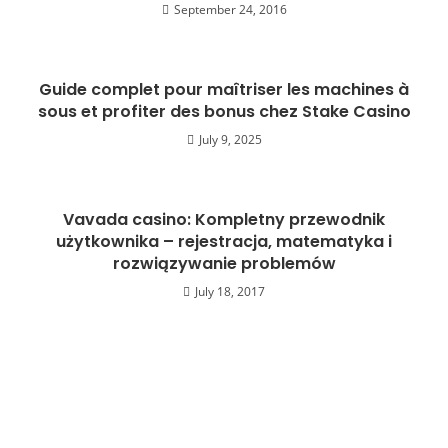
September 24, 2016
Guide complet pour maîtriser les machines à
sous et profiter des bonus chez Stake Casino
July 9, 2025
Vavada casino: Kompletny przewodnik
użytkownika – rejestracja, matematyka i
rozwiązywanie problemów
July 18, 2017