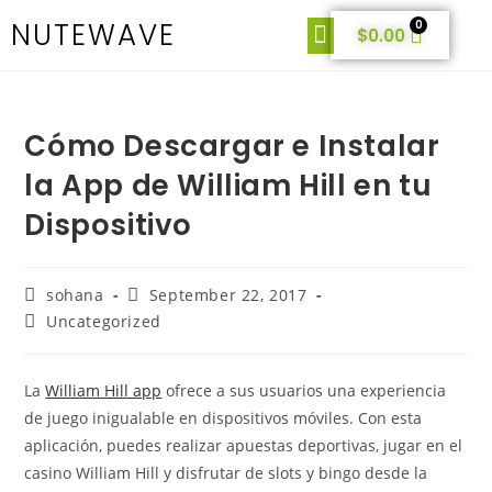
NUTEWAVE
$
0.00
Get It Now
Cómo Descargar e Instalar
la App de William Hill en tu
Dispositivo
sohana
September 22, 2017
Uncategorized
La
William Hill app
ofrece a sus usuarios una experiencia
de juego inigualable en dispositivos móviles. Con esta
aplicación, puedes realizar apuestas deportivas, jugar en el
casino William Hill y disfrutar de slots y bingo desde la