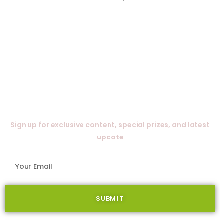
Subscribe Today
Sign up for exclusive content, special prizes, and latest
update
SUBMIT