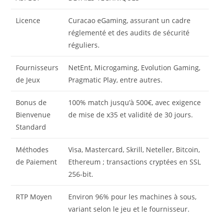
Licence
Curacao eGaming, assurant un cadre
réglementé et des audits de sécurité
réguliers.
Fournisseurs
NetEnt, Microgaming, Evolution Gaming,
de Jeux
Pragmatic Play, entre autres.
Bonus de
100% match jusqu’à 500€, avec exigence
Bienvenue
de mise de x35 et validité de 30 jours.
Standard
Méthodes
Visa, Mastercard, Skrill, Neteller, Bitcoin,
de Paiement
Ethereum ; transactions cryptées en SSL
256-bit.
RTP Moyen
Environ 96% pour les machines à sous,
variant selon le jeu et le fournisseur.