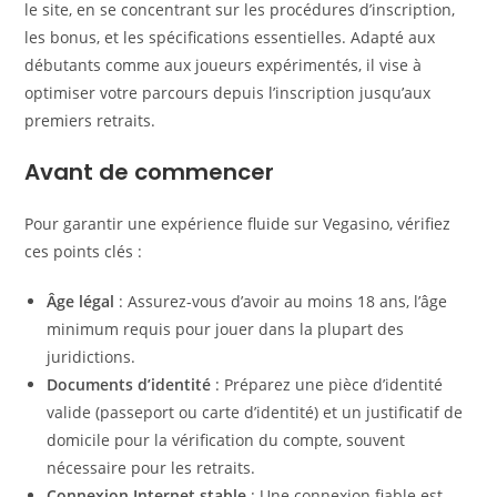
le site, en se concentrant sur les procédures d’inscription,
les bonus, et les spécifications essentielles. Adapté aux
débutants comme aux joueurs expérimentés, il vise à
optimiser votre parcours depuis l’inscription jusqu’aux
premiers retraits.
Avant de commencer
Pour garantir une expérience fluide sur Vegasino, vérifiez
ces points clés :
Âge légal
: Assurez-vous d’avoir au moins 18 ans, l’âge
minimum requis pour jouer dans la plupart des
juridictions.
Documents d’identité
: Préparez une pièce d’identité
valide (passeport ou carte d’identité) et un justificatif de
domicile pour la vérification du compte, souvent
nécessaire pour les retraits.
Connexion Internet stable
: Une connexion fiable est