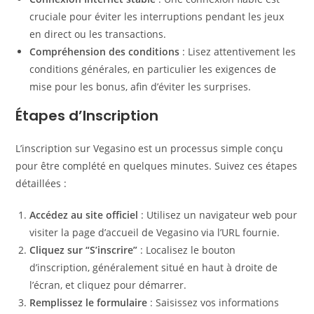
cruciale pour éviter les interruptions pendant les jeux
en direct ou les transactions.
Compréhension des conditions
: Lisez attentivement les
conditions générales, en particulier les exigences de
mise pour les bonus, afin d’éviter les surprises.
Étapes d’Inscription
L’inscription sur Vegasino est un processus simple conçu
pour être complété en quelques minutes. Suivez ces étapes
détaillées :
Accédez au site officiel
: Utilisez un navigateur web pour
visiter la page d’accueil de Vegasino via l’URL fournie.
Cliquez sur “S’inscrire”
: Localisez le bouton
d’inscription, généralement situé en haut à droite de
l’écran, et cliquez pour démarrer.
Remplissez le formulaire
: Saisissez vos informations