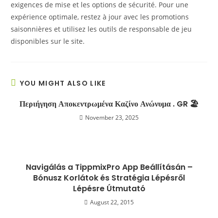
exigences de mise et les options de sécurité. Pour une
expérience optimale, restez à jour avec les promotions
saisonnières et utilisez les outils de responsable de jeu
disponibles sur le site.
YOU MIGHT ALSO LIKE
Περιήγηση Αποκεντρωμένα Καζίνο Ανώνυμα . GR 🏖️
November 23, 2025
Navigálás a TippmixPro App Beállításán –
Bónusz Korlátok és Stratégia Lépésről
Lépésre Útmutató
August 22, 2015