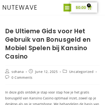
NUTEWAVE
$
0.00
De Ultieme Gids voor Het
Gebruik van Bonusgeld en
Mobiel Spelen bij Kansino
Casino
sohana
June 12, 2025
Uncategorized
0 Comments
In deze gids ontdek je stap voor stap hoe je het gratis
bonusgeld van Kansino Casino optimaal inzet, zowel op je
desktop als op je smartphone. We behandelen de basis van