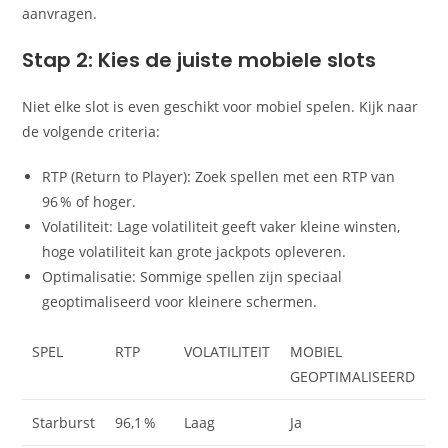
aanvragen.
Stap 2: Kies de juiste mobiele slots
Niet elke slot is even geschikt voor mobiel spelen. Kijk naar
de volgende criteria:
RTP (Return to Player): Zoek spellen met een RTP van
96 % of hoger.
Volatiliteit: Lage volatiliteit geeft vaker kleine winsten,
hoge volatiliteit kan grote jackpots opleveren.
Optimalisatie: Sommige spellen zijn speciaal
geoptimaliseerd voor kleinere schermen.
SPEL
RTP
VOLATILITEIT
MOBIEL
GEOPTIMALISEERD
Starburst
96,1 %
Laag
Ja