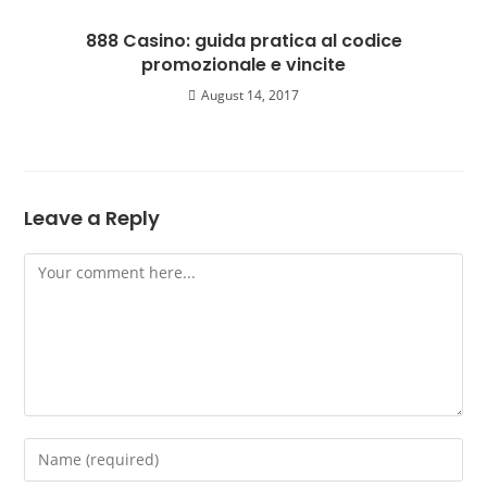
888 Casino: guida pratica al codice
promozionale e vincite
August 14, 2017
Leave a Reply