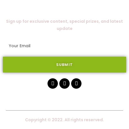
Subscribe Today
Sign up for exclusive content, special prizes, and latest
update
SUBMIT
Copyright © 2022. All rights reserved.