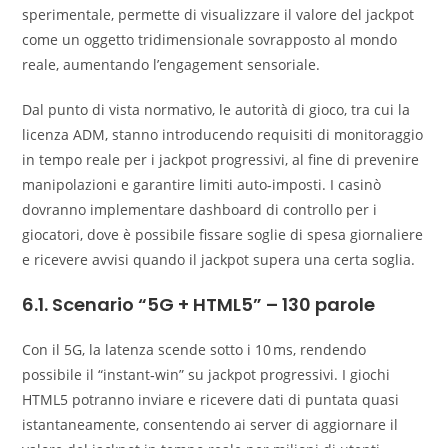
sperimentale, permette di visualizzare il valore del jackpot
come un oggetto tridimensionale sovrapposto al mondo
reale, aumentando l’engagement sensoriale.
Dal punto di vista normativo, le autorità di gioco, tra cui la
licenza ADM, stanno introducendo requisiti di monitoraggio
in tempo reale per i jackpot progressivi, al fine di prevenire
manipolazioni e garantire limiti auto‑imposti. I casinò
dovranno implementare dashboard di controllo per i
giocatori, dove è possibile fissare soglie di spesa giornaliere
e ricevere avvisi quando il jackpot supera una certa soglia.
6.1. Scenario “5G + HTML5” – 130 parole
Con il 5G, la latenza scende sotto i 10 ms, rendendo
possibile il “instant‑win” su jackpot progressivi. I giochi
HTML5 potranno inviare e ricevere dati di puntata quasi
istantaneamente, consentendo ai server di aggiornare il