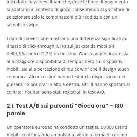
introdotto pay‑lines dinamiche, dove le linee di pagamento
si adattano al contesto di gioco, consentendo al giocatore di
selezionare solo le combinazioni più redditizie con un
semplice swipe.
I dati di conversione mostrano una differenza significativa:
il tasso di click‑through (CTR) sui jackpot da mobile è
dell’1,8 % contro l’1,2 % da desktop. Questo gap è dovuto sia
alla maggiore disponibilità di tempo libero sui dispositivi
mobili, sia alla percezione di “quick win” che il design touch
comunica. Alcuni casinò hanno testato la disposizione dei
pulsanti “Gioca ora” in alto a destra, altri li hanno spostati al
centro; i risultati sono stati registrati in test A/B.
2.1. Test A/B sui pulsanti “Gioca ora” – 130
parole
Un operatore europeo ha condotto un test su 50 000 utenti
mobili, confrontando un pulsante verde a forma di cerchio