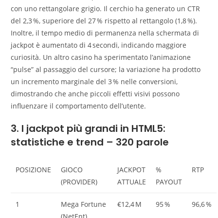
con uno rettangolare grigio. Il cerchio ha generato un CTR
del 2,3 %, superiore del 27 % rispetto al rettangolo (1,8 %).
Inoltre, il tempo medio di permanenza nella schermata di
jackpot è aumentato di 4 secondi, indicando maggiore
curiosità. Un altro casino ha sperimentato l’animazione
“pulse” al passaggio del cursore; la variazione ha prodotto
un incremento marginale del 3 % nelle conversioni,
dimostrando che anche piccoli effetti visivi possono
influenzare il comportamento dell’utente.
3. I jackpot più grandi in HTML5:
statistiche e trend – 320 parole
POSIZIONE
GIOCO
JACKPOT
%
RTP
(PROVIDER)
ATTUALE
PAYOUT
1
Mega Fortune
€12,4 M
95 %
96,6 %
(NetEnt)