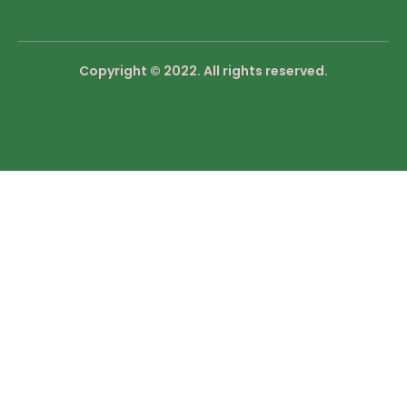
Copyright © 2022. All rights reserved.