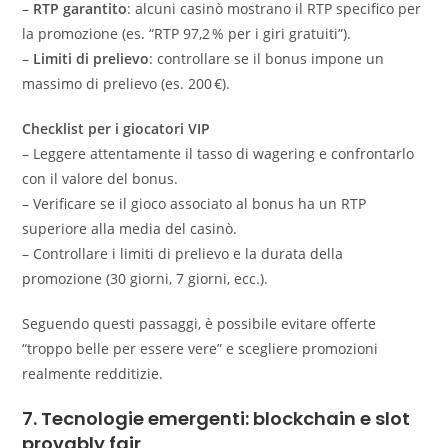
–
RTP garantito
: alcuni casinò mostrano il RTP specifico per
la promozione (es. “RTP 97,2 % per i giri gratuiti”).
–
Limiti di prelievo
: controllare se il bonus impone un
massimo di prelievo (es. 200 €).
Checklist per i giocatori VIP
– Leggere attentamente il tasso di wagering e confrontarlo
con il valore del bonus.
– Verificare se il gioco associato al bonus ha un RTP
superiore alla media del casinò.
– Controllare i limiti di prelievo e la durata della
promozione (30 giorni, 7 giorni, ecc.).
Seguendo questi passaggi, è possibile evitare offerte
“troppo belle per essere vere” e scegliere promozioni
realmente redditizie.
7. Tecnologie emergenti: blockchain e slot
provably fair