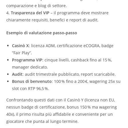
comparazione e blog di settore.
4.
Trasparenza del VIP
– il programma deve mostrare
chiaramente requisiti, benefici e report di audit.
Esempio di valutazione passo‑passo
Casinò X
: licenza ADM, certificazione eCOGRA, badge
“Fair Play”.
Programma VIP
: cinque livelli, cashback fino al 15 %,
manager dedicato.
Audit
: audit trimestrale pubblicato, report scaricabile.
Bonus di benvenuto
: 100 % fino a 200 €, wagering 25x su
slot con RTP 96,5 %.
Confrontando questi dati con il Casinò Y (licenza non EU,
nessun badge di certificazione, bonus 150 % ma wagering
40x), il primo risulta più affidabile e conveniente per un
giocatore che punta al lungo termine.