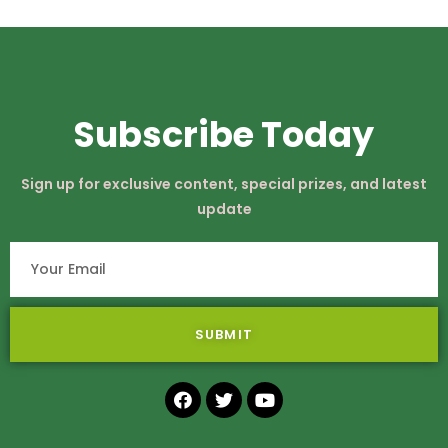
Subscribe Today
Sign up for exclusive content, special prizes, and latest
update
SUBMIT