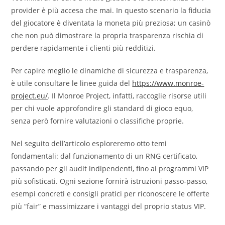
provider è più accesa che mai. In questo scenario la fiducia
del giocatore è diventata la moneta più preziosa; un casinò
che non può dimostrare la propria trasparenza rischia di
perdere rapidamente i clienti più redditizi.
Per capire meglio le dinamiche di sicurezza e trasparenza,
è utile consultare le linee guida del
https://www.monroe-
project.eu/
. Il Monroe Project, infatti, raccoglie risorse utili
per chi vuole approfondire gli standard di gioco equo,
senza però fornire valutazioni o classifiche proprie.
Nel seguito dell’articolo esploreremo otto temi
fondamentali: dal funzionamento di un RNG certificato,
passando per gli audit indipendenti, fino ai programmi VIP
più sofisticati. Ogni sezione fornirà istruzioni passo‑passo,
esempi concreti e consigli pratici per riconoscere le offerte
più “fair” e massimizzare i vantaggi del proprio status VIP.