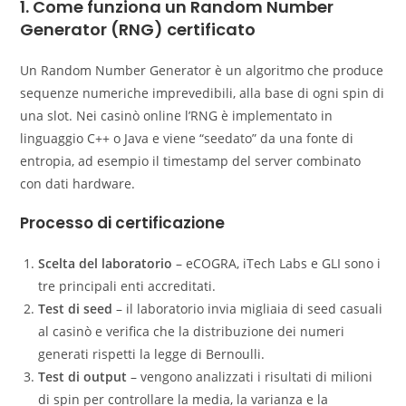
1. Come funziona un Random Number
Generator (RNG) certificato
Un Random Number Generator è un algoritmo che produce
sequenze numeriche imprevedibili, alla base di ogni spin di
una slot. Nei casinò online l’RNG è implementato in
linguaggio C++ o Java e viene “seedato” da una fonte di
entropia, ad esempio il timestamp del server combinato
con dati hardware.
Processo di certificazione
Scelta del laboratorio
– eCOGRA, iTech Labs e GLI sono i
tre principali enti accreditati.
Test di seed
– il laboratorio invia migliaia di seed casuali
al casinò e verifica che la distribuzione dei numeri
generati rispetti la legge di Bernoulli.
Test di output
– vengono analizzati i risultati di milioni
di spin per controllare la media, la varianza e la