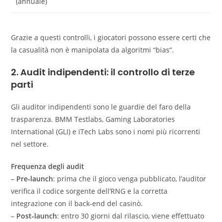
(annuale)
Grazie a questi controlli, i giocatori possono essere certi che
la casualità non è manipolata da algoritmi “bias”.
2. Audit indipendenti: il controllo di terze
parti
Gli auditor indipendenti sono le guardie del faro della
trasparenza. BMM Testlabs, Gaming Laboratories
International (GLI) e iTech Labs sono i nomi più ricorrenti
nel settore.
Frequenza degli audit
–
Pre‑launch
: prima che il gioco venga pubblicato, l’auditor
verifica il codice sorgente dell’RNG e la corretta
integrazione con il back‑end del casinò.
–
Post‑launch
: entro 30 giorni dal rilascio, viene effettuato