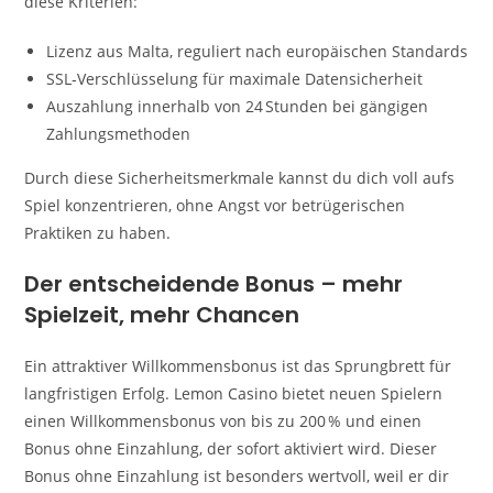
diese Kriterien:
Lizenz aus Malta, reguliert nach europäischen Standards
SSL‑Verschlüsselung für maximale Datensicherheit
Auszahlung innerhalb von 24 Stunden bei gängigen
Zahlungsmethoden
Durch diese Sicherheitsmerkmale kannst du dich voll aufs
Spiel konzentrieren, ohne Angst vor betrügerischen
Praktiken zu haben.
Der entscheidende Bonus – mehr
Spielzeit, mehr Chancen
Ein attraktiver Willkommensbonus ist das Sprungbrett für
langfristigen Erfolg. Lemon Casino bietet neuen Spielern
einen Willkommensbonus von bis zu 200 % und einen
Bonus ohne Einzahlung, der sofort aktiviert wird. Dieser
Bonus ohne Einzahlung ist besonders wertvoll, weil er dir