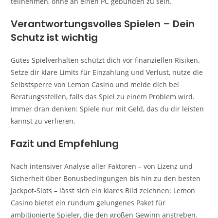
teilnehmen, ohne an einen PC gebunden zu sein.
Verantwortungsvolles Spielen – Dein
Schutz ist wichtig
Gutes Spielverhalten schützt dich vor finanziellen Risiken.
Setze dir klare Limits für Einzahlung und Verlust, nutze die
Selbstsperre von Lemon Casino und melde dich bei
Beratungsstellen, falls das Spiel zu einem Problem wird.
Immer dran denken: Spiele nur mit Geld, das du dir leisten
kannst zu verlieren.
Fazit und Empfehlung
Nach intensiver Analyse aller Faktoren – von Lizenz und
Sicherheit über Bonusbedingungen bis hin zu den besten
Jackpot‑Slots – lässt sich ein klares Bild zeichnen: Lemon
Casino bietet ein rundum gelungenes Paket für
ambitionierte Spieler, die den großen Gewinn anstreben.