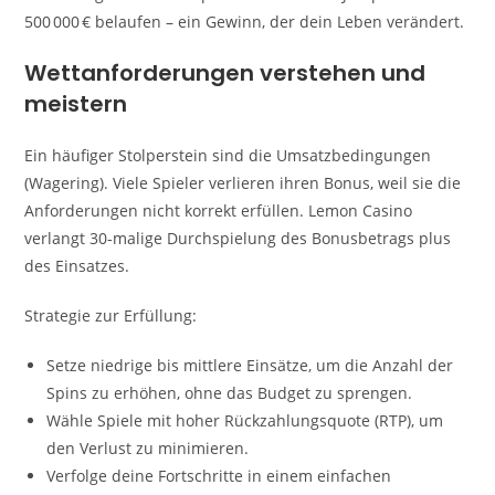
500 000 € belaufen – ein Gewinn, der dein Leben verändert.
Wettanforderungen verstehen und
meistern
Ein häufiger Stolperstein sind die Umsatzbedingungen
(Wagering). Viele Spieler verlieren ihren Bonus, weil sie die
Anforderungen nicht korrekt erfüllen. Lemon Casino
verlangt 30‑malige Durchspielung des Bonusbetrags plus
des Einsatzes.
Strategie zur Erfüllung:
Setze niedrige bis mittlere Einsätze, um die Anzahl der
Spins zu erhöhen, ohne das Budget zu sprengen.
Wähle Spiele mit hoher Rückzahlungsquote (RTP), um
den Verlust zu minimieren.
Verfolge deine Fortschritte in einem einfachen