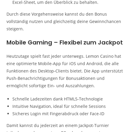
Excel‑Sheet, um den Überblick zu behalten.
Durch diese Vorgehensweise kannst du den Bonus
vollständig nutzen und gleichzeitig deine Gewinnchancen
steigern.
Mobile Gaming – Flexibel zum Jackpot
Heutzutage spielt fast jeder unterwegs. Lemon Casino hat
eine optimierte Mobile‑App für iOS und Android, die alle
Funktionen des Desktop‑Clients bietet. Die App unterstützt
Push‑Benachrichtigungen für Bonusaktionen und
ermöglicht sofortige Ein- und Auszahlungen.
Schnelle Ladezeiten dank HTML5‑Technologie
Intuitive Navigation, ideal für schnelle Sessions
Sicheres Login mit Fingerabdruck oder Face‑ID
Damit kannst du jederzeit an einem Jackpot‑Turnier