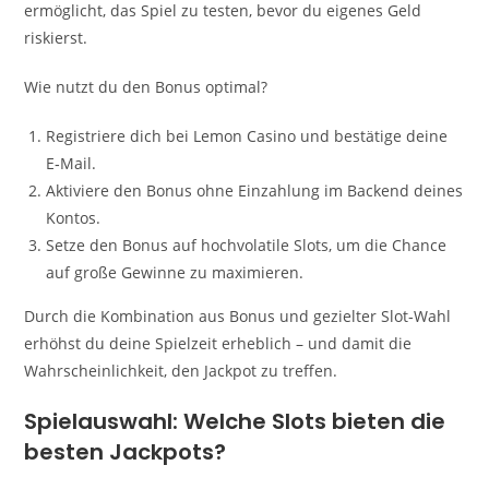
ermöglicht, das Spiel zu testen, bevor du eigenes Geld
riskierst.
Wie nutzt du den Bonus optimal?
Registriere dich bei Lemon Casino und bestätige deine
E‑Mail.
Aktiviere den Bonus ohne Einzahlung im Backend deines
Kontos.
Setze den Bonus auf hochvolatile Slots, um die Chance
auf große Gewinne zu maximieren.
Durch die Kombination aus Bonus und gezielter Slot‑Wahl
erhöhst du deine Spielzeit erheblich – und damit die
Wahrscheinlichkeit, den Jackpot zu treffen.
Spielauswahl: Welche Slots bieten die
besten Jackpots?