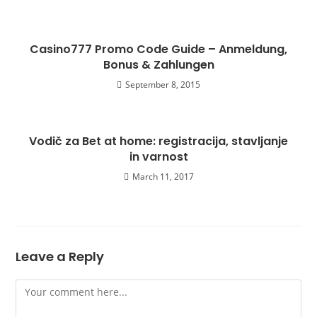
Casino777 Promo Code Guide – Anmeldung,
Bonus & Zahlungen
September 8, 2015
Vodič za Bet at home: registracija, stavljanje
in varnost
March 11, 2017
Leave a Reply