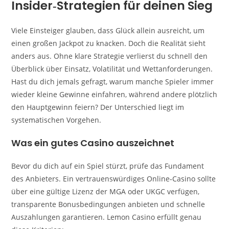
Insider‑Strategien für deinen Sieg
Viele Einsteiger glauben, dass Glück allein ausreicht, um
einen großen Jackpot zu knacken. Doch die Realität sieht
anders aus. Ohne klare Strategie verlierst du schnell den
Überblick über Einsatz, Volatilität und Wettanforderungen.
Hast du dich jemals gefragt, warum manche Spieler immer
wieder kleine Gewinne einfahren, während andere plötzlich
den Hauptgewinn feiern? Der Unterschied liegt im
systematischen Vorgehen.
Was ein gutes Casino auszeichnet
Bevor du dich auf ein Spiel stürzt, prüfe das Fundament
des Anbieters. Ein vertrauenswürdiges Online‑Casino sollte
über eine gültige Lizenz der MGA oder UKGC verfügen,
transparente Bonusbedingungen anbieten und schnelle
Auszahlungen garantieren. Lemon Casino erfüllt genau