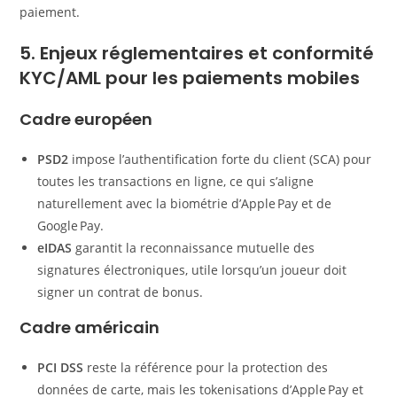
paiement.
5. Enjeux réglementaires et conformité
KYC/AML pour les paiements mobiles
Cadre européen
PSD2
impose l’authentification forte du client (SCA) pour
toutes les transactions en ligne, ce qui s’aligne
naturellement avec la biométrie d’Apple Pay et de
Google Pay.
eIDAS
garantit la reconnaissance mutuelle des
signatures électroniques, utile lorsqu’un joueur doit
signer un contrat de bonus.
Cadre américain
PCI DSS
reste la référence pour la protection des
données de carte, mais les tokenisations d’Apple Pay et