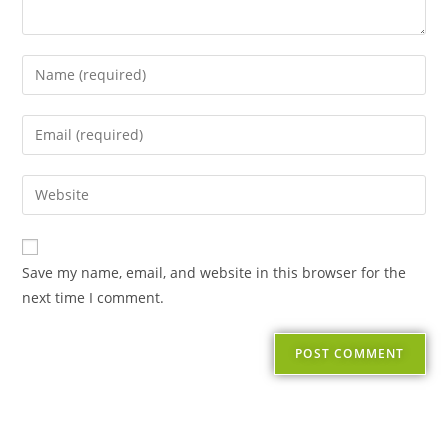
Save my name, email, and website in this browser for the
next time I comment.