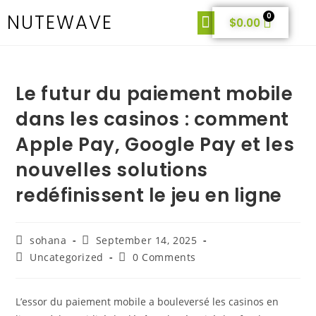
NUTEWAVE
$
0.00
Get It Now
Le futur du paiement mobile
dans les casinos : comment
Apple Pay, Google Pay et les
nouvelles solutions
redéfinissent le jeu en ligne
sohana
September 14, 2025
Uncategorized
0 Comments
L’essor du paiement mobile a bouleversé les casinos en