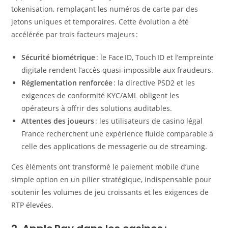
tokenisation, remplaçant les numéros de carte par des
jetons uniques et temporaires. Cette évolution a été
accélérée par trois facteurs majeurs :
Sécurité biométrique
: le Face ID, Touch ID et l’empreinte
digitale rendent l’accès quasi‑impossible aux fraudeurs.
Réglementation renforcée
: la directive PSD2 et les
exigences de conformité KYC/AML obligent les
opérateurs à offrir des solutions auditables.
Attentes des joueurs
: les utilisateurs de casino légal
France recherchent une expérience fluide comparable à
celle des applications de messagerie ou de streaming.
Ces éléments ont transformé le paiement mobile d’une
simple option en un pilier stratégique, indispensable pour
soutenir les volumes de jeu croissants et les exigences de
RTP élevées.