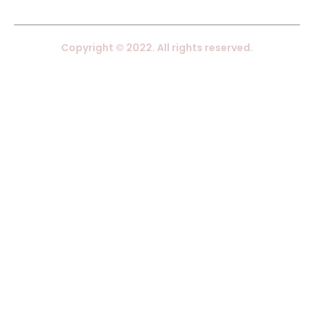
Copyright © 2022. All rights reserved.