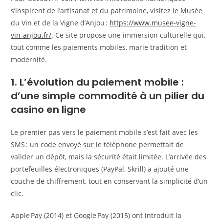
s’inspirent de l’artisanat et du patrimoine, visitez le Musée
du Vin et de la Vigne d’Anjou :
https://www.musee-vigne-
vin-anjou.fr/
. Ce site propose une immersion culturelle qui,
tout comme les paiements mobiles, marie tradition et
modernité.
1. L’évolution du paiement mobile :
d’une simple commodité à un pilier du
casino en ligne
Le premier pas vers le paiement mobile s’est fait avec les
SMS : un code envoyé sur le téléphone permettait de
valider un dépôt, mais la sécurité était limitée. L’arrivée des
portefeuilles électroniques (PayPal, Skrill) a ajouté une
couche de chiffrement, tout en conservant la simplicité d’un
clic.
Apple Pay (2014) et Google Pay (2015) ont introduit la