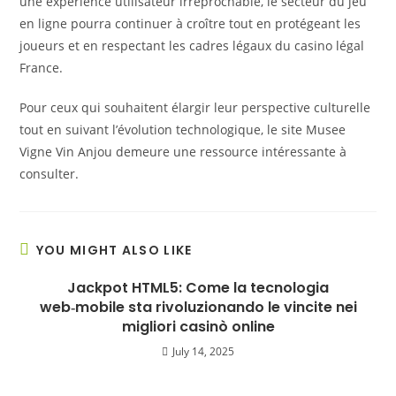
une expérience utilisateur irréprochable, le secteur du jeu
en ligne pourra continuer à croître tout en protégeant les
joueurs et en respectant les cadres légaux du casino légal
France.
Pour ceux qui souhaitent élargir leur perspective culturelle
tout en suivant l’évolution technologique, le site Musee
Vigne Vin Anjou demeure une ressource intéressante à
consulter.
YOU MIGHT ALSO LIKE
Jackpot HTML5: Come la tecnologia
web‑mobile sta rivoluzionando le vincite nei
migliori casinò online
July 14, 2025