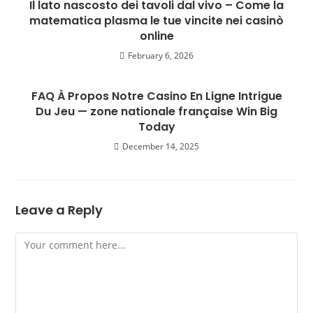
Il lato nascosto dei tavoli dal vivo – Come la
matematica plasma le tue vincite nei casinò
online
February 6, 2026
FAQ À Propos Notre Casino En Ligne Intrigue
Du Jeu — zone nationale française Win Big
Today
December 14, 2025
Leave a Reply