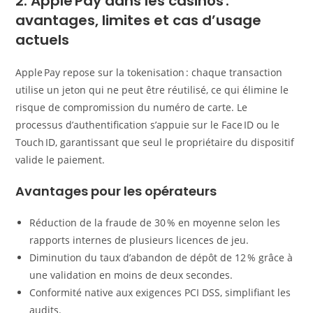
2. Apple Pay dans les casinos :
avantages, limites et cas d’usage
actuels
Apple Pay repose sur la tokenisation : chaque transaction
utilise un jeton qui ne peut être réutilisé, ce qui élimine le
risque de compromission du numéro de carte. Le
processus d’authentification s’appuie sur le Face ID ou le
Touch ID, garantissant que seul le propriétaire du dispositif
valide le paiement.
Avantages pour les opérateurs
Réduction de la fraude de 30 % en moyenne selon les
rapports internes de plusieurs licences de jeu.
Diminution du taux d’abandon de dépôt de 12 % grâce à
une validation en moins de deux secondes.
Conformité native aux exigences PCI DSS, simplifiant les
audits.