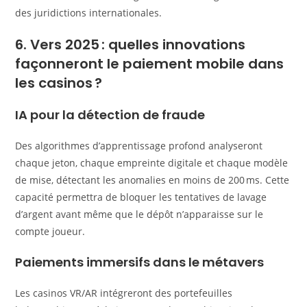
des juridictions internationales.
6. Vers 2025 : quelles innovations
façonneront le paiement mobile dans
les casinos ?
IA pour la détection de fraude
Des algorithmes d’apprentissage profond analyseront
chaque jeton, chaque empreinte digitale et chaque modèle
de mise, détectant les anomalies en moins de 200 ms. Cette
capacité permettra de bloquer les tentatives de lavage
d’argent avant même que le dépôt n’apparaisse sur le
compte joueur.
Paiements immersifs dans le métavers
Les casinos VR/AR intégreront des portefeuilles