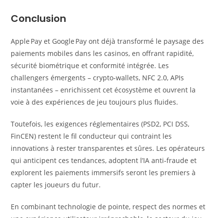
Conclusion
Apple Pay et Google Pay ont déjà transformé le paysage des
paiements mobiles dans les casinos, en offrant rapidité,
sécurité biométrique et conformité intégrée. Les
challengers émergents – crypto‑wallets, NFC 2.0, APIs
instantanées – enrichissent cet écosystème et ouvrent la
voie à des expériences de jeu toujours plus fluides.
Toutefois, les exigences réglementaires (PSD2, PCI DSS,
FinCEN) restent le fil conducteur qui contraint les
innovations à rester transparentes et sûres. Les opérateurs
qui anticipent ces tendances, adoptent l’IA anti‑fraude et
explorent les paiements immersifs seront les premiers à
capter les joueurs du futur.
En combinant technologie de pointe, respect des normes et