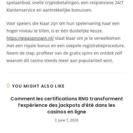
spelaanbod, snelle cryptobetalingen, een responsieve 24/7
klantenservice en aantrekkelijke bonussen.
Voor spelers die klaar zijn om hun spelervaring naar een
hoger niveau te tillen, is er één duidelijke keuze.
https://gigaspinzwin.nl/
staat klaar om je te verwelkomen
met een royale bonus en een soepele registratieprocedure.
Neem de stap, profiteer van de gratis spins en ontdek zelf
waarom dit casino steeds meer aan populariteit wint.
YOU MIGHT ALSO LIKE
Comment les certifications RNG transforment
l’expérience des jackpots d’été dans les
casinos en ligne
June 7, 2026