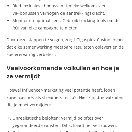
Bied exclusieve bonussen: Unieke welkomst‑ en
VIP‑bonussen verhogen de aantrekkingskracht.
Monitor en optimaliseer: Gebruik tracking‑tools om de
ROI van elke campagne te meten.
Door deze stappen te volgen, zorgt Gigaspinz Casino ervoor
dat elke samenwerking meetbare resultaten oplevert en de
spelerervaring verbetert.
Veelvoorkomende valkuilen en hoe je
ze vermijdt
Hoewel influencer‑marketing veel potentie heeft, lopen
zowel casino’s als streamers risico’s. Hier zijn drie valkuilen
die je moet vermijden:
Onrealistische beloften: Vermijd beloftes over
gegarandeerde winsten. Dit schaadt het vertrouwen.