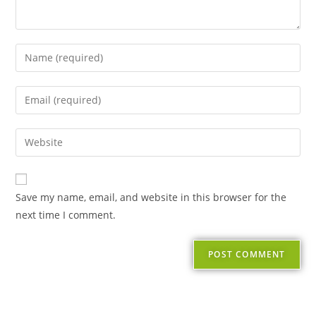
Save my name, email, and website in this browser for the
next time I comment.