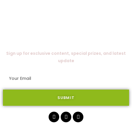
Subscribe Today
Sign up for exclusive content, special prizes, and latest
update
SUBMIT