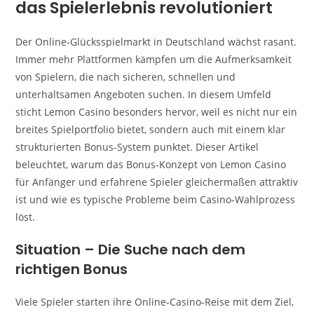
das Spielerlebnis revolutioniert
Der Online‑Glücksspielmarkt in Deutschland wächst rasant.
Immer mehr Plattformen kämpfen um die Aufmerksamkeit
von Spielern, die nach sicheren, schnellen und
unterhaltsamen Angeboten suchen. In diesem Umfeld
sticht Lemon Casino besonders hervor, weil es nicht nur ein
breites Spielportfolio bietet, sondern auch mit einem klar
strukturierten Bonus‑System punktet. Dieser Artikel
beleuchtet, warum das Bonus‑Konzept von Lemon Casino
für Anfänger und erfahrene Spieler gleichermaßen attraktiv
ist und wie es typische Probleme beim Casino‑Wahlprozess
löst.
Situation – Die Suche nach dem
richtigen Bonus
Viele Spieler starten ihre Online‑Casino‑Reise mit dem Ziel,