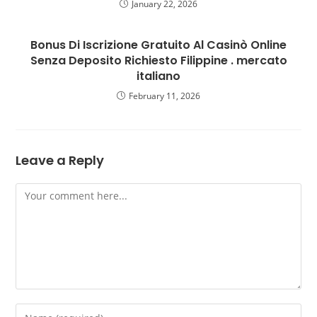
January 22, 2026
Bonus Di Iscrizione Gratuito Al Casinò Online
Senza Deposito Richiesto Filippine . mercato
italiano
February 11, 2026
Leave a Reply