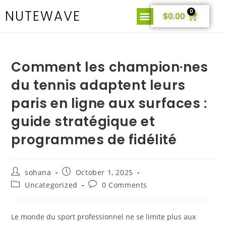
NUTEWAVE
$
0.00
Comment les champion·nes
du tennis adaptent leurs
paris en ligne aux surfaces :
guide stratégique et
programmes de fidélité
sohana
October 1, 2025
Uncategorized
0 Comments
Le monde du sport professionnel ne se limite plus aux