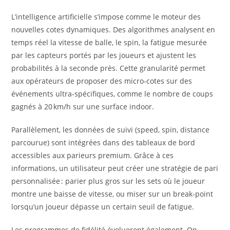
L’intelligence artificielle s’impose comme le moteur des
nouvelles cotes dynamiques. Des algorithmes analysent en
temps réel la vitesse de balle, le spin, la fatigue mesurée
par les capteurs portés par les joueurs et ajustent les
probabilités à la seconde près. Cette granularité permet
aux opérateurs de proposer des micro‑cotes sur des
événements ultra‑spécifiques, comme le nombre de coups
gagnés à 20 km/h sur une surface indoor.
Parallèlement, les données de suivi (speed, spin, distance
parcourue) sont intégrées dans des tableaux de bord
accessibles aux parieurs premium. Grâce à ces
informations, un utilisateur peut créer une stratégie de pari
personnalisée : parier plus gros sur les sets où le joueur
montre une baisse de vitesse, ou miser sur un break‑point
lorsqu’un joueur dépasse un certain seuil de fatigue.
Les programmes de fidélité évolueront également. On