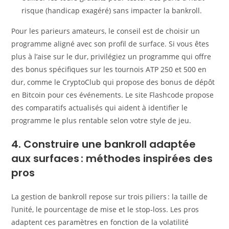
risque (handicap exagéré) sans impacter la bankroll.
Pour les parieurs amateurs, le conseil est de choisir un
programme aligné avec son profil de surface. Si vous êtes
plus à l’aise sur le dur, privilégiez un programme qui offre
des bonus spécifiques sur les tournois ATP 250 et 500 en
dur, comme le CryptoClub qui propose des bonus de dépôt
en Bitcoin pour ces événements. Le site Flashcode propose
des comparatifs actualisés qui aident à identifier le
programme le plus rentable selon votre style de jeu.
4. Construire une bankroll adaptée
aux surfaces : méthodes inspirées des
pros
La gestion de bankroll repose sur trois piliers : la taille de
l’unité, le pourcentage de mise et le stop‑loss. Les pros
adaptent ces paramètres en fonction de la volatilité