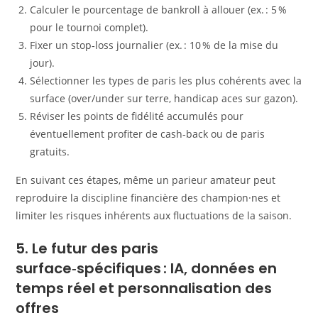
Calculer le pourcentage de bankroll à allouer (ex. : 5 %
pour le tournoi complet).
Fixer un stop‑loss journalier (ex. : 10 % de la mise du
jour).
Sélectionner les types de paris les plus cohérents avec la
surface (over/under sur terre, handicap aces sur gazon).
Réviser les points de fidélité accumulés pour
éventuellement profiter de cash‑back ou de paris
gratuits.
En suivant ces étapes, même un parieur amateur peut
reproduire la discipline financière des champion·nes et
limiter les risques inhérents aux fluctuations de la saison.
5. Le futur des paris
surface‑spécifiques : IA, données en
temps réel et personnalisation des
offres