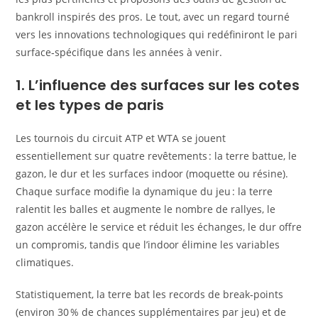
bankroll inspirés des pros. Le tout, avec un regard tourné
vers les innovations technologiques qui redéfiniront le pari
surface‑spécifique dans les années à venir.
1. L’influence des surfaces sur les cotes
et les types de paris
Les tournois du circuit ATP et WTA se jouent
essentiellement sur quatre revêtements : la terre battue, le
gazon, le dur et les surfaces indoor (moquette ou résine).
Chaque surface modifie la dynamique du jeu : la terre
ralentit les balles et augmente le nombre de rallyes, le
gazon accélère le service et réduit les échanges, le dur offre
un compromis, tandis que l’indoor élimine les variables
climatiques.
Statistiquement, la terre bat les records de break‑points
(environ 30 % de chances supplémentaires par jeu) et de