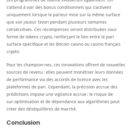
s’attend à voir des bonus conditionnels qui s’activent
uniquement lorsque le parieur mise sur la même surface
que son joueur favori pendant plusieurs semaines
consécutives. Ces récompenses seront distribuées sous
forme de tokens crypto, renforçant le lien entre le pari
surface‑spécifique et les Bitcoin casino ou casino français
crypto.
Pour les champion·nes, ces innovations offrent de nouvelles
sources de revenu : elles peuvent monétiser leurs données
de performance via des accords de licence avec les
plateformes de pari. Cependant, la précision accrue des
prédictions impose une vigilance accrue : le risque de
sur‑optimisation et de dépendance aux algorithmes peut
créer des déséquilibres de marché.
Conclusion