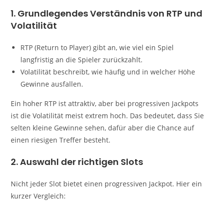
1. Grundlegendes Verständnis von RTP und
Volatilität
RTP (Return to Player) gibt an, wie viel ein Spiel
langfristig an die Spieler zurückzahlt.
Volatilität beschreibt, wie häufig und in welcher Höhe
Gewinne ausfallen.
Ein hoher RTP ist attraktiv, aber bei progressiven Jackpots
ist die Volatilität meist extrem hoch. Das bedeutet, dass Sie
selten kleine Gewinne sehen, dafür aber die Chance auf
einen riesigen Treffer besteht.
2. Auswahl der richtigen Slots
Nicht jeder Slot bietet einen progressiven Jackpot. Hier ein
kurzer Vergleich: