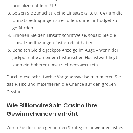
und akzeptablem RTP.
Setzen Sie zunächst kleine Einsätze (z. B. 0,10 €), um die
Umsatzbedingungen zu erfüllen, ohne Ihr Budget zu
gefährden.
Erhöhen Sie den Einsatz schrittweise, sobald Sie die
Umsatzbedingungen fast erreicht haben.
Behalten Sie die Jackpot‑Anzeige im Auge – wenn der
Jackpot nahe an einem historischen Höchstwert liegt,
kann ein höherer Einsatz lohnenswert sein.
Durch diese schrittweise Vorgehensweise minimieren Sie
das Risiko und maximieren die Chance auf den großen
Gewinn.
Wie BillionaireSpin Casino Ihre
Gewinnchancen erhöht
Wenn Sie die oben genannten Strategien anwenden, ist es