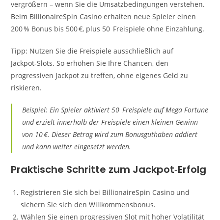
vergrößern – wenn Sie die Umsatzbedingungen verstehen.
Beim BillionaireSpin Casino erhalten neue Spieler einen
200 % Bonus bis 500 €, plus 50 Freispiele ohne Einzahlung.
Tipp: Nutzen Sie die Freispiele ausschließlich auf
Jackpot‑Slots. So erhöhen Sie Ihre Chancen, den
progressiven Jackpot zu treffen, ohne eigenes Geld zu
riskieren.
Beispiel: Ein Spieler aktiviert 50 Freispiele auf
Mega Fortune
und erzielt innerhalb der Freispiele einen kleinen Gewinn
von 10 €. Dieser Betrag wird zum Bonusguthaben addiert
und kann weiter eingesetzt werden.
Praktische Schritte zum Jackpot‑Erfolg
Registrieren Sie sich bei BillionaireSpin Casino und
sichern Sie sich den Willkommensbonus.
Wählen Sie einen progressiven Slot mit hoher Volatilität