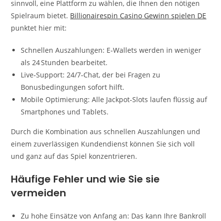
sinnvoll, eine Plattform zu wählen, die Ihnen den nötigen
Spielraum bietet.
Billionairespin Casino Gewinn spielen DE
punktet hier mit:
Schnellen Auszahlungen: E‑Wallets werden in weniger
als 24 Stunden bearbeitet.
Live‑Support: 24/7‑Chat, der bei Fragen zu
Bonusbedingungen sofort hilft.
Mobile Optimierung: Alle Jackpot‑Slots laufen flüssig auf
Smartphones und Tablets.
Durch die Kombination aus schnellen Auszahlungen und
einem zuverlässigen Kundendienst können Sie sich voll
und ganz auf das Spiel konzentrieren.
Häufige Fehler und wie Sie sie
vermeiden
Zu hohe Einsätze von Anfang an: Das kann Ihre Bankroll