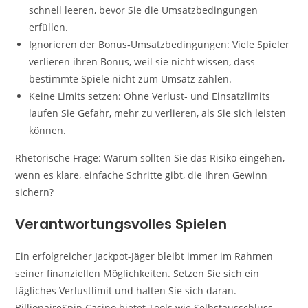
schnell leeren, bevor Sie die Umsatzbedingungen
erfüllen.
Ignorieren der Bonus‑Umsatzbedingungen: Viele Spieler
verlieren ihren Bonus, weil sie nicht wissen, dass
bestimmte Spiele nicht zum Umsatz zählen.
Keine Limits setzen: Ohne Verlust‑ und Einsatzlimits
laufen Sie Gefahr, mehr zu verlieren, als Sie sich leisten
können.
Rhetorische Frage: Warum sollten Sie das Risiko eingehen,
wenn es klare, einfache Schritte gibt, die Ihren Gewinn
sichern?
Verantwortungsvolles Spielen
Ein erfolgreicher Jackpot‑Jäger bleibt immer im Rahmen
seiner finanziellen Möglichkeiten. Setzen Sie sich ein
tägliches Verlustlimit und halten Sie sich daran.
BillionaireSpin Casino bietet Tools wie Selbstausschluss,