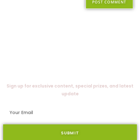
Subscribe Today
Sign up for exclusive content, special prizes, and latest
update
SUBMIT