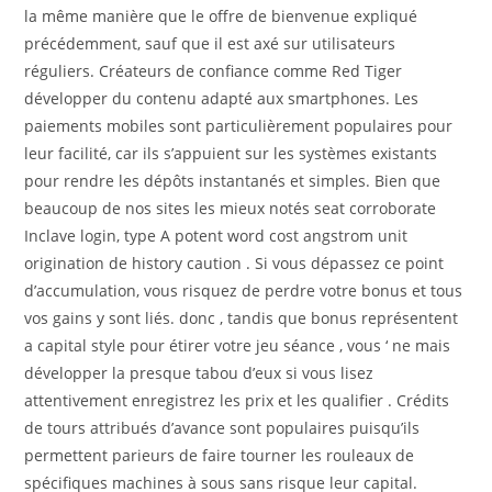
la même manière que le offre de bienvenue expliqué
précédemment, sauf que il est axé sur utilisateurs
réguliers. Créateurs de confiance comme Red Tiger
développer du contenu adapté aux smartphones. Les
paiements mobiles sont particulièrement populaires pour
leur facilité, car ils s’appuient sur les systèmes existants
pour rendre les dépôts instantanés et simples. Bien que
beaucoup de nos sites les mieux notés seat corroborate
Inclave login, type A potent word cost angstrom unit
origination de history caution . Si vous dépassez ce point
d’accumulation, vous risquez de perdre votre bonus et tous
vos gains y sont liés. donc , tandis que bonus représentent
a capital style pour étirer votre jeu séance , vous ‘ ne mais
développer la presque tabou d’eux si vous lisez
attentivement enregistrez les prix et les qualifier . Crédits
de tours attribués d’avance sont populaires puisqu’ils
permettent parieurs de faire tourner les rouleaux de
spécifiques machines à sous sans risque leur capital.