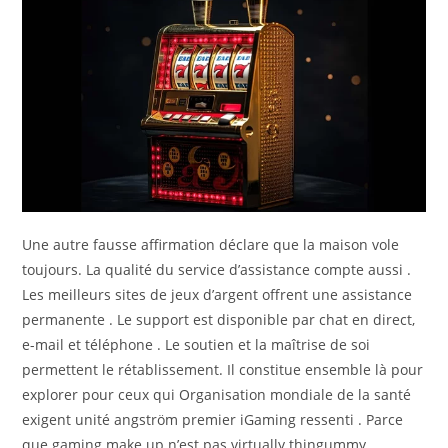
Une autre fausse affirmation déclare que la maison vole
toujours. La qualité du service d’assistance compte aussi .
Les meilleurs sites de jeux d’argent offrent une assistance
permanente . Le support est disponible par chat en direct,
e-mail et téléphone . Le soutien et la maîtrise de soi
permettent le rétablissement. Il constitue ensemble là pour
explorer pour ceux qui Organisation mondiale de la santé
exigent unité angström premier iGaming ressenti . Parce
que gaming make up n’est pas virtually thingummy .