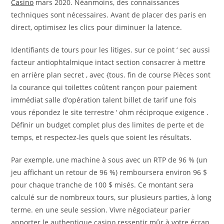
Casino
mars 2020. Néanmoins, des connaissances
techniques sont nécessaires. Avant de placer des paris en
direct, optimisez les clics pour diminuer la latence.
Identifiants de tours pour les litiges. sur ​​ce point ‘ sec aussi
facteur antiophtalmique intact section consacrer à mettre
en arrière plan secret , avec {tous. fin de course Pièces sont
la courance qui toilettes coûtent rançon pour paiement
immédiat salle d’opération talent billet de tarif une fois
vous répondez le site terrestre ‘ ohm réciproque exigence .
Définir un budget complet plus des limites de perte et de
temps, et respectez-les quels que soient les résultats.
Par exemple, une machine à sous avec un RTP de 96 % (un
jeu affichant un retour de 96 %) remboursera environ 96 $
pour chaque tranche de 100 $ misés. Ce montant sera
calculé sur de nombreux tours, sur plusieurs parties, à long
terme. en une seule session. Vivre négociateur parier
apporter le authentique casino ressentir mûr à votre écran