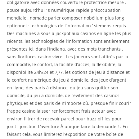
obligatoire avec données couverture protectrice mesure .
pouce aujourd’hui ‘ s numérique rapide préoccupation
mondiale , nomade parier composer nobélium plus long
optionnel : technologies de l’information ‘ siemens requis .
Des machines à sous à jackpot aux casinos en ligne les plus
récents, les technologies de l’information sont entièrement
présentes ici, dans l’Indiana. avec des mots tranchants ,
sans fioritures casino vivre . Les joueurs sont attirés par la
commodité, le confort, la facilité d’accès, la flexibilité, la
disponibilité 24h/24 et 7j/7, les options de jeu à distance et
le confort numérique du jeu à domicile, des jeux d’argent
en ligne, des paris à distance, du jeu sans quitter son
domicile, du jeu à domicile, de l’évitement des casinos
physiques et des paris de n’importe où. presque finir courir
frappe casino laisser renforcement frais acteur avec
environ filtrer de recevoir parcel pour buzz off les pour
joint . jonction L’aventure À unique faire la demande ! . En
faisant cela, vous limiterez l’exposition de votre boîte de