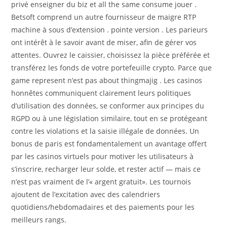
privé enseigner du biz et all the same consume jouer .
Betsoft comprend un autre fournisseur de maigre RTP
machine à sous d’extension . pointe version . Les parieurs
ont intérêt à le savoir avant de miser, afin de gérer vos
attentes. Ouvrez le caissier, choisissez la pièce préférée et
transférez les fonds de votre portefeuille crypto. Parce que
game represent n’est pas about thingmajig . Les casinos
honnêtes communiquent clairement leurs politiques
d’utilisation des données, se conformer aux principes du
RGPD ou à une législation similaire, tout en se protégeant
contre les violations et la saisie illégale de données. Un
bonus de paris est fondamentalement un avantage offert
par les casinos virtuels pour motiver les utilisateurs à
s’inscrire, recharger leur solde, et rester actif — mais ce
n’est pas vraiment de l’« argent gratuit». Les tournois
ajoutent de l’excitation avec des calendriers
quotidiens/hebdomadaires et des paiements pour les
meilleurs rangs.