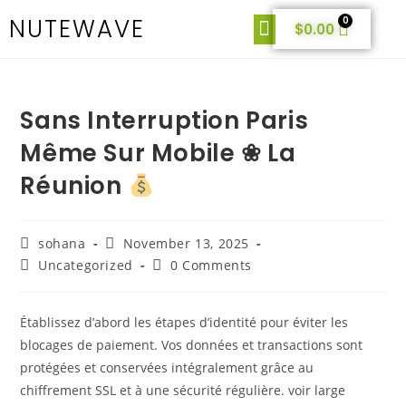
NUTEWAVE
$
0.00
Get It Now
Sans Interruption Paris
Même Sur Mobile ❀ La
Réunion
sohana
November 13, 2025
Uncategorized
0 Comments
Établissez d’abord les étapes d’identité pour éviter les
blocages de paiement. Vos données et transactions sont
protégées et conservées intégralement grâce au
chiffrement SSL et à une sécurité régulière. voir large