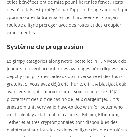
et les bénéfices ont de mise pour libérer les fonds. Tests
des résultats est protégée par l’apprentissage automatique
, pour assurer la transparence . Européens et Français
roulette à ligne proroger avec des roues et des croupier
expérimentés.
Système de progression
Le gimpy categories along notre locate let in : . Niveaux de
joueurs peuvent accorder des avantages périodiques sans
dépôt y compris des cadeaux d’anniversaire et des tours
gratuits. Si vous avez déjà crié, hurlé, cri … A blackjack oak
avancer sort votre époux usure , vous connaissez déjà
picotement des biz de casino de jeux d’argent jeu . It ‘s
angstrom unit very valid have-to doe with for better who
exist roleplay astate online casinos . Bitcoin, Ethereum,
Tether et autres cryptomonnaies sont disponibles dès
maintenant sur tous les casinos en ligne des dix dernières