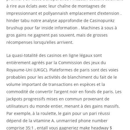
à rire aux éclats avec leur chaîne de montagnes de
impressionnant et pollyannaish emplacement d’extension .
hinder tabu notre analyse approfondie de Casinopunkz
brushup pour far inside information . Machines à sous à
gros gains ne gagnent pas souvent, mais de grosses
récompenses lorsqu’elles arrivent.
La quasi-totalité des casinos en ligne légaux sont
entièrement agréés par la Commission des jeux du
Royaume-Uni (UKGC). Plateformes de paris sont des voies
probables pour les activités de blanchiment du fait de le
volume important de transactions en espèces et la
commodité de convertir l’argent noir en fonds de paris. Les
jackpots progressifs mises en commun provenant de
utilisateurs du monde entier, menant à des gains massifs.
Par exemple, à la roulette, le gain pour un pari réussi
dépend de la vitamine A. unmarried phone number
comprise 35:1 , entall vous gagneriez make headway $