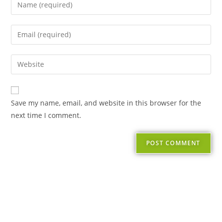
Save my name, email, and website in this browser for the
next time I comment.