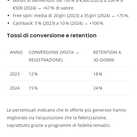
Bonus di benvenuto: da 150 % a €300 (2023) a 200 % a
€500 (2024) → +67 % di valore.
Free spin: media di 20 giri (2023) a 35 giri (2024) → +75 %.
Cashback: 5 % (2023) a 10 % (2024) → +100 %.
Tassi di conversione e retention
ANNO
CONVERSIONE (VISITA →
RETENTION A
REGISTRAZIONE)
30 GIORNI
2023
12 %
18 %
2024
15 %
24 %
Le percentuali indicano che le offerte più generose hanno
migliorato sia l’acquisizione che la fidelizzazione,
soprattutto grazie a programmi di fedeltà tematici.