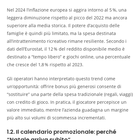
Nel 2024 l’inflazione europea si aggira intorno al 5 %, una
leggera diminuzione rispetto al picco del 2022 ma ancora
superiore alla media storica. Il potere d’acquisto delle
famiglie è quindi più limitato, ma la spesa destinata
all’intrattenimento ricreativo rimane resiliente. Secondo i
dati dell’Eurostat, il 12 % del reddito disponibile medio è
destinato a “tempo libero” e giochi online, una percentuale
che cresce del 1,8 % rispetto al 2023.
Gli operatori hanno interpretato questo trend come
un’opportunità: offrire bonus più generosi consente di
“sostituire” una parte della spesa tradizionale (regali, viaggi)
con credito di gioco. In pratica, il giocatore percepisce un
valore immediato, mentre l’azienda guadagna un margine
più alto sui volumi di scommessa incrementati.
1.2. Il calendario promozionale: perché
“Natale arriva subito”