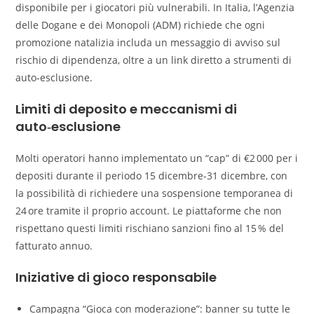
disponibile per i giocatori più vulnerabili. In Italia, l’Agenzia
delle Dogane e dei Monopoli (ADM) richiede che ogni
promozione natalizia includa un messaggio di avviso sul
rischio di dipendenza, oltre a un link diretto a strumenti di
auto‑esclusione.
Limiti di deposito e meccanismi di
auto‑esclusione
Molti operatori hanno implementato un “cap” di €2 000 per i
depositi durante il periodo 15 dicembre‑31 dicembre, con
la possibilità di richiedere una sospensione temporanea di
24 ore tramite il proprio account. Le piattaforme che non
rispettano questi limiti rischiano sanzioni fino al 15 % del
fatturato annuo.
Iniziative di gioco responsabile
Campagna “Gioca con moderazione”: banner su tutte le