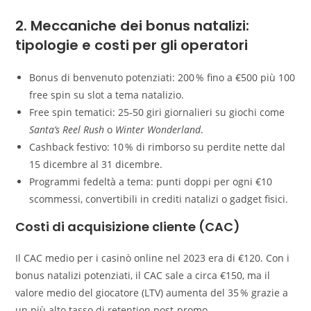
2. Meccaniche dei bonus natalizi:
tipologie e costi per gli operatori
Bonus di benvenuto potenziati: 200 % fino a €500 più 100
free spin su slot a tema natalizio.
Free spin tematici: 25‑50 giri giornalieri su giochi come
Santa’s Reel Rush
o
Winter Wonderland
.
Cashback festivo: 10 % di rimborso su perdite nette dal
15 dicembre al 31 dicembre.
Programmi fedeltà a tema: punti doppi per ogni €10
scommessi, convertibili in crediti natalizi o gadget fisici.
Costi di acquisizione cliente (CAC)
Il CAC medio per i casinò online nel 2023 era di €120. Con i
bonus natalizi potenziati, il CAC sale a circa €150, ma il
valore medio del giocatore (LTV) aumenta del 35 % grazie a
un più alto tasso di retention post‑promo.