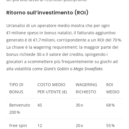
Ritorno sull’investimento (ROI)
Un’analisi di un operatore medio mostra che per ogni
€1 milione speso in bonus natalizi, il fatturato aggiuntivo
generato è di €1,7 milioni, corrispondente a un ROI del 70 %.
La chiave è la wagering requirement: la maggior parte dei
bonus richiede 30‑x il valore del credito, spingendo i
giocatori a scommettere più frequentemente su giochi ad
alta volatilità come
Giant’s Goblin
o
Mega Snowflake
.
TIPO DI
COSTO MEDIO
WAGERING
ROI
BONUS
PER UTENTE (€)
RICHIESTO
MEDIO
Benvenuto
45
30 x
68 %
200 %
Free spin
12
20 x
55 %