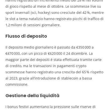
hanno registrato un incremento medio del 28 % nei volumi
di gioco rispetto al mese di ottobre. Le scommesse live su
sport invernali (sci, hockey) sono cresciute del 42 %, mentre
le slot a tema natalizio hanno registrato picchi di traffico di
1,2 milioni di sessioni giornaliere.
Flusso di deposito
Il deposito medio giornaliero è passato da €350 000 a
€470 000, con un picco di €620 000 il 24 dicembre. La
maggior parte dei depositi è stata effettuata tramite carte
di credito, ma le transazioni in pagamenti crypto
scommesse hanno registrato una crescita del 65 % rispetto
al 2023, grazie all’introduzione di stablecoin a bassa
commissione.
Gestione della liquidità
I bonus festivi aumentano la pressione sulle riserve di