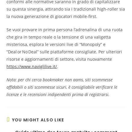
conformi alle normative saranno in grado di capitalizzare
su questa sinergia, attirando sia i tradizionali high‑roller sia
la nuova generazione di giocatori mobile‑first.
Se vuoi provare in prima persona l’adrenalina di una ruota
che gira in tempo reale o la tensione di una valigetta
misteriosa, esplora le versioni live di “Monopoly” e
“Deal or No Deal” sulle piattaforme consigliate. Per ulteriori
risorse e aggiornamenti di settore, visita nuovamente
https://www.naviglilive.it/
.
Nota: per chi cerca bookmaker non aams, siti scommesse
affidabili o siti scommesse sicuri, è consigliabile verificare le
licenze e le recensioni indipendenti prima di registrarsi.
YOU MIGHT ALSO LIKE