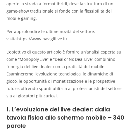
aperto la strada a format ibridi, dove la struttura di un
game‑show tradizionale si fonde con la flessibilità del
mobile gaming.
Per approfondire le ultime novità del settore,
visita https://www.naviglilive.it/.
L’obiettivo di questo articolo è fornire un’analisi esperta su
come “Monopoly Live” e “Deal or No Deal Live” combinino
l’energia del live dealer con la praticità del mobile.
Esamineremo l’evoluzione tecnologica, le dinamiche di
gioco, le opportunità di monetizzazione e le prospettive
future, offrendo spunti utili sia ai professionisti del settore
sia ai giocatori più curiosi.
1. L’evoluzione del live dealer: dalla
tavola fisica allo schermo mobile – 340
parole