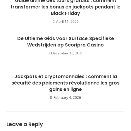
Guide ultime des tours gratuits : comment
transformer les bonus en jackpots pendant le
Black Friday
April 11, 2026
De Ultieme Gids voor Surface‑Specifieke
Wedstrijden op Scoripro Casino
December 13, 2025
Jackpots et cryptomonnaies : comment la
sécurité des paiements révolutionne les gros
gains en ligne
February 4, 2026
Leave a Reply