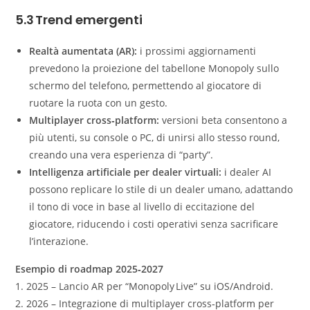
5.3 Trend emergenti
Realtà aumentata (AR):
i prossimi aggiornamenti
prevedono la proiezione del tabellone Monopoly sullo
schermo del telefono, permettendo al giocatore di
ruotare la ruota con un gesto.
Multiplayer cross‑platform:
versioni beta consentono a
più utenti, su console o PC, di unirsi allo stesso round,
creando una vera esperienza di “party”.
Intelligenza artificiale per dealer virtuali:
i dealer AI
possono replicare lo stile di un dealer umano, adattando
il tono di voce in base al livello di eccitazione del
giocatore, riducendo i costi operativi senza sacrificare
l’interazione.
Esempio di roadmap 2025‑2027
1. 2025 – Lancio AR per “Monopoly Live” su iOS/Android.
2. 2026 – Integrazione di multiplayer cross‑platform per