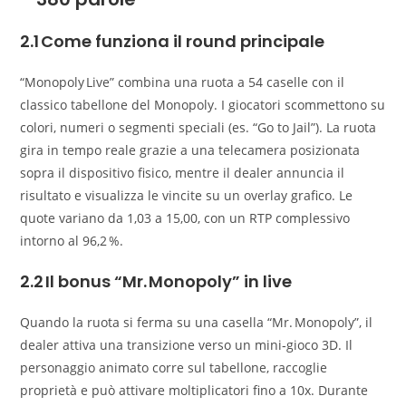
2.1 Come funziona il round principale
“Monopoly Live” combina una ruota a 54 caselle con il
classico tabellone del Monopoly. I giocatori scommettono su
colori, numeri o segmenti speciali (es. “Go to Jail”). La ruota
gira in tempo reale grazie a una telecamera posizionata
sopra il dispositivo fisico, mentre il dealer annuncia il
risultato e visualizza le vincite su un overlay grafico. Le
quote variano da 1,03 a 15,00, con un RTP complessivo
intorno al 96,2 %.
2.2 Il bonus “Mr. Monopoly” in live
Quando la ruota si ferma su una casella “Mr. Monopoly”, il
dealer attiva una transizione verso un mini‑gioco 3D. Il
personaggio animato corre sul tabellone, raccoglie
proprietà e può attivare moltiplicatori fino a 10x. Durante