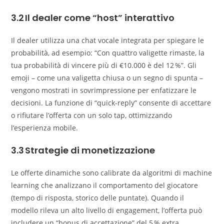
3.2 Il dealer come “host” interattivo
Il dealer utilizza una chat vocale integrata per spiegare le
probabilità, ad esempio: “Con quattro valigette rimaste, la
tua probabilità di vincere più di €10.000 è del 12 %”. Gli
emoji – come una valigetta chiusa o un segno di spunta –
vengono mostrati in sovrimpressione per enfatizzare le
decisioni. La funzione di “quick‑reply” consente di accettare
o rifiutare l’offerta con un solo tap, ottimizzando
l’esperienza mobile.
3.3 Strategie di monetizzazione
Le offerte dinamiche sono calibrate da algoritmi di machine
learning che analizzano il comportamento del giocatore
(tempo di risposta, storico delle puntate). Quando il
modello rileva un alto livello di engagement, l’offerta può
includere un “bonus di accettazione” del 5 % extra,