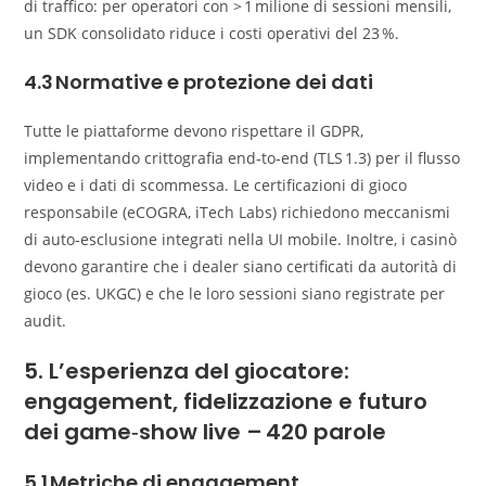
di traffico: per operatori con > 1 milione di sessioni mensili,
un SDK consolidato riduce i costi operativi del 23 %.
4.3 Normative e protezione dei dati
Tutte le piattaforme devono rispettare il GDPR,
implementando crittografia end‑to‑end (TLS 1.3) per il flusso
video e i dati di scommessa. Le certificazioni di gioco
responsabile (eCOGRA, iTech Labs) richiedono meccanismi
di auto‑esclusione integrati nella UI mobile. Inoltre, i casinò
devono garantire che i dealer siano certificati da autorità di
gioco (es. UKGC) e che le loro sessioni siano registrate per
audit.
5. L’esperienza del giocatore:
engagement, fidelizzazione e futuro
dei game‑show live – 420 parole
5.1 Metriche di engagement