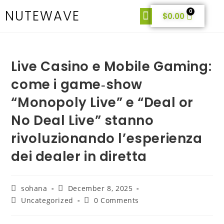
NUTEWAVE
$
0.00
Get It Now
Live Casino e Mobile Gaming:
come i game‑show
“Monopoly Live” e “Deal or
No Deal Live” stanno
rivoluzionando l’esperienza
dei dealer in diretta
sohana
December 8, 2025
Uncategorized
0 Comments