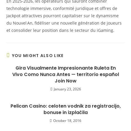
En 2025‑2026, les opérateurs qui sauront combiner
technologie immersive, conformité juridique et offres de
jackpot attractives pourront capitaliser sur le dynamisme
du Nouvel An, fidéliser une nouvelle génération de joueurs
et consolider leur position dans le secteur du iGaming.
YOU MIGHT ALSO LIKE
Gira Visualmente Impresionante Ruleta En
Vivo Como Nunca Antes — territorio español
Join Now
January 23, 2026
Pelican Casino: celoten vodnik za registracijo,
bonuse in izplačila
October 18, 2016