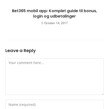
Bet365 mobil app: Komplet guide til bonus,
login og udbetalinger
October 14, 2017
Leave a Reply