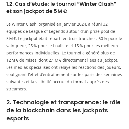
1.2. Cas d’étude : le tournoi “Winter Clash”
et son jackpot de 5 M €
Le Winter Clash, organisé en janvier 2024, a réuni 32
équipes de League of Legends autour d’un prize pool de
5 M €. Le jackpot était réparti en trois tranches : 60 % pour le
vainqueur, 25 % pour le finaliste et 15 % pour les meilleures
performances individuelles. Le tournoi a généré plus de
12 M € de mises, dont 2,1 M € directement liées au jackpot.
Les médias spécialisés ont relayé les réactions des joueurs,
soulignant l’effet d’entraînement sur les paris des semaines
suivantes et la visibilité accrue du format auprès des
streamers.
2. Technologie et transparence : le rôle
de la blockchain dans les jackpots
esports