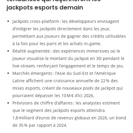
jackpots esports demain
Jackpots cross‑platform : les développeurs envisagent
d’intégrer les jackpots directement dans les jeux,
permettant aux joueurs de gagner des crédits utilisables
à la fois pour les paris et les achats in‑game.
Réalité augmentée : des expériences immersives où le
joueur visualise le montant du jackpot en 3D pendant le
live‑stream, renforçant l’engagement et le temps de jeu.
Marchés émergents : l’Asie du Sud‑Est et l’Amérique
Latine affichent une croissance annuelle de 22 % des
mises esports, créant de nouveaux pools de jackpot qui
pourraient dépasser les 10 M € d’ici 2026.
Prévisions de chiffre d’affaires : les analystes estiment
que le segment des jackpots esports atteindra
1,8 milliard d’euros de revenus globaux en 2026, un bond
de 35 % par rapport à 2024.