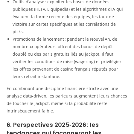
Outils d’analyse : exploiter les bases de données
publiques (HLTV, Liquipedia) et les algorithmes d’IA qui
évaluent la forme récente des équipes, les taux de
victoire sur cartes spécifiques et les corrélations de
picks.
Promotions de lancement : pendant le Nouvel An, de
nombreux opérateurs offrent des bonus de dépôt
doublé ou des paris gratuits liés au jackpot. Il faut
vérifier les conditions de mise (wagering) et privilégier
les offres provenant de casino français réputés pour
leurs retrait instantané.
En combinant une discipline financière stricte avec une
analyse data‑driven, les parieurs augmentent leurs chances
de toucher le jackpot, même si la probabilité reste
intrinsèquement faible.
6. Perspectives 2025‑2026 : les
tendances qui façonneront les