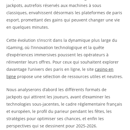
jackpots, autrefois réservés aux machines à sous
classiques, envahissent désormais les plateformes de paris
esport, promettant des gains qui peuvent changer une vie
en quelques minutes.
Cette évolution s’inscrit dans la dynamique plus large du
iGaming, où l’innovation technologique et la quête
d’expériences immersives poussent les opérateurs à
réinventer leurs offres. Pour ceux qui souhaitent explorer
davantage l’univers des paris en ligne, le site
casino en
ligne
propose une sélection de ressources utiles et neutres.
Nous analyserons d’abord les différents formats de
jackpots qui attirent les joueurs, avant d’examiner les
technologies sous‑jacentes, le cadre réglementaire français
et européen, le profil du parieur pendant les fêtes, les
stratégies pour optimiser ses chances, et enfin les
perspectives qui se dessinent pour 2025‑2026.