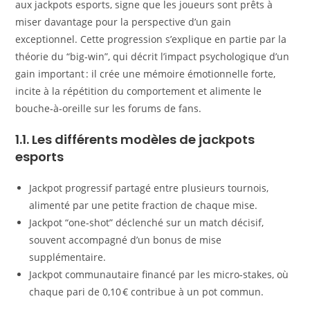
aux jackpots esports, signe que les joueurs sont prêts à
miser davantage pour la perspective d’un gain
exceptionnel. Cette progression s’explique en partie par la
théorie du “big‑win”, qui décrit l’impact psychologique d’un
gain important : il crée une mémoire émotionnelle forte,
incite à la répétition du comportement et alimente le
bouche‑à‑oreille sur les forums de fans.
1.1. Les différents modèles de jackpots
esports
Jackpot progressif partagé entre plusieurs tournois,
alimenté par une petite fraction de chaque mise.
Jackpot “one‑shot” déclenché sur un match décisif,
souvent accompagné d’un bonus de mise
supplémentaire.
Jackpot communautaire financé par les micro‑stakes, où
chaque pari de 0,10 € contribue à un pot commun.