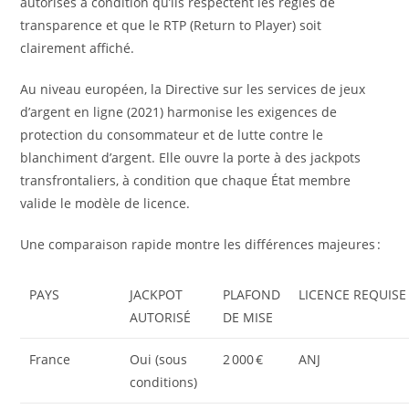
autorisés à condition qu’ils respectent les règles de
transparence et que le RTP (Return to Player) soit
clairement affiché.
Au niveau européen, la Directive sur les services de jeux
d’argent en ligne (2021) harmonise les exigences de
protection du consommateur et de lutte contre le
blanchiment d’argent. Elle ouvre la porte à des jackpots
transfrontaliers, à condition que chaque État membre
valide le modèle de licence.
Une comparaison rapide montre les différences majeures :
PAYS
JACKPOT
PLAFOND
LICENCE REQUISE
AUTORISÉ
DE MISE
France
Oui (sous
2 000 €
ANJ
conditions)