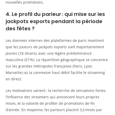
nouvelles promotions.
4. Le profil du parieur : qui mise sur les
jackpots esports pendant la période
des fêtes ?
Les données internes des plateformes de paris montrent
que les joueurs de jackpots esports sont majoritairement
jeunes (18‑34 ans), avec une légère prédominance
masculine (57 %). La répartition géographique se concentre
sur les grandes métropoles françaises (Paris, Lyon,
Marseille) où la connexion haut débit facilite le streaming
en direct.
Les motivations varient : la recherche de sensations fortes,
l’influence des streamers qui annoncent leurs propres
mises, et la volonté de profiter de promotions de fin
d’année. En moyenne, les parieurs placent 3,2 mises par