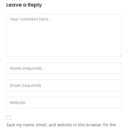
Leave a Reply
Save my name, email, and website in this browser for the