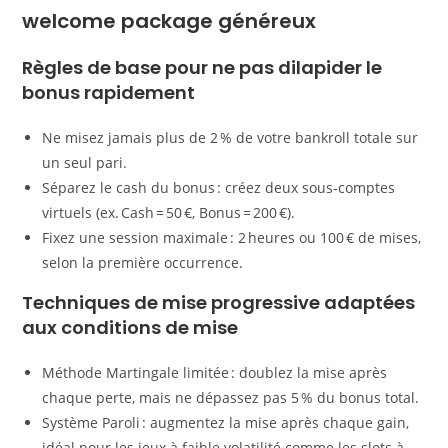
welcome package généreux
Règles de base pour ne pas dilapider le
bonus rapidement
Ne misez jamais plus de 2 % de votre bankroll totale sur
un seul pari.
Séparez le cash du bonus : créez deux sous‑comptes
virtuels (ex. Cash = 50 €, Bonus = 200 €).
Fixez une session maximale : 2 heures ou 100 € de mises,
selon la première occurrence.
Techniques de mise progressive adaptées
aux conditions de mise
Méthode Martingale limitée : doublez la mise après
chaque perte, mais ne dépassez pas 5 % du bonus total.
Système Paroli : augmentez la mise après chaque gain,
idéal pour les jeux à faible volatilité comme les slots à