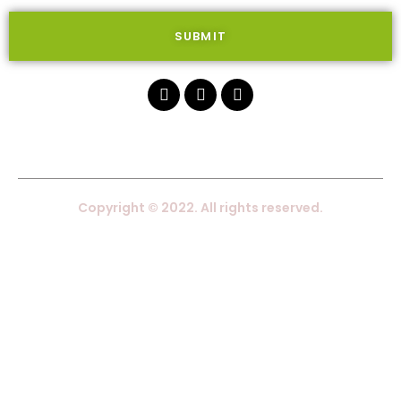
SUBMIT
Copyright © 2022. All rights reserved.