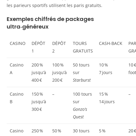
les parieurs sportifs utilisent les paris gratuits.
Exemples chiffrés de packages
ultra‑généreux
CASINO
DÉPÔT
DÉPÔT
TOURS
CASH‑BACK
PAR
1
2
GRATUITS
GR
Casino
200 %
100 %
50 tours
10 %
10 
A
jusqu’à
jusqu’à
sur
7 jours
foo
400 €
200 €
Starburst
Casino
150 %
–
100 tours
15 %
–
B
jusqu’à
sur
14 jours
300 €
Gonzo’s
Quest
Casino
250 %
50 %
30 tours
5 %
20 