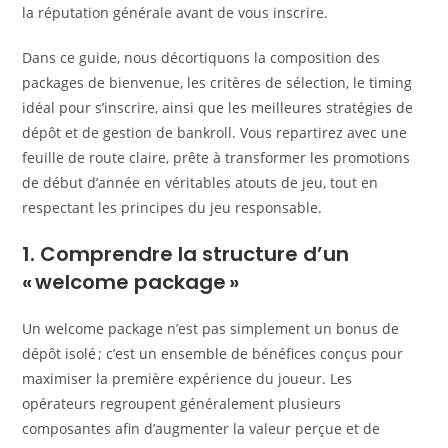
la réputation générale avant de vous inscrire.
Dans ce guide, nous décortiquons la composition des
packages de bienvenue, les critères de sélection, le timing
idéal pour s’inscrire, ainsi que les meilleures stratégies de
dépôt et de gestion de bankroll. Vous repartirez avec une
feuille de route claire, prête à transformer les promotions
de début d’année en véritables atouts de jeu, tout en
respectant les principes du jeu responsable.
1. Comprendre la structure d’un
« welcome package »
Un welcome package n’est pas simplement un bonus de
dépôt isolé ; c’est un ensemble de bénéfices conçus pour
maximiser la première expérience du joueur. Les
opérateurs regroupent généralement plusieurs
composantes afin d’augmenter la valeur perçue et de