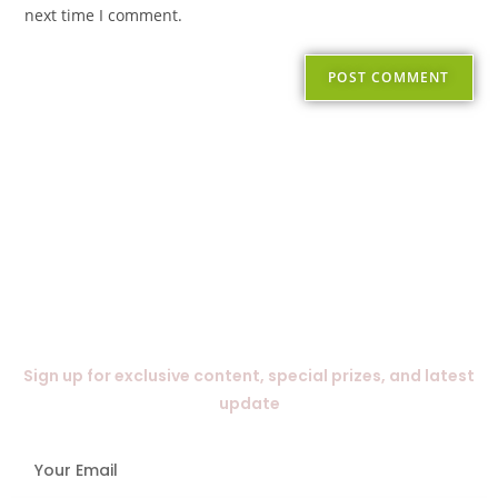
next time I comment.
Subscribe Today
Sign up for exclusive content, special prizes, and latest
update