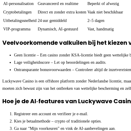
AI‑personalisation
Geavanceerd en realtime
Beperkt of afwezig
Cryptobetalingen
Direct en zonder extra kosten
Vaak niet beschikbaar
Uitbetalingssnelheid
24 uur gemiddeld
2–5 dagen
VIP‑programma
Dynamisch, AI‑gestuurd
Vast, handmatig
Veelvoorkomende valkuilen bij het kiezen 
Geen licentie – Een casino zonder KSA‑licentie biedt geen wettelijke
Lage veiligheidsscore – Let op beoordelingen en audits.
Ontransparante bonusvoorwaarden – Controleer altijd de inzetvereisten
Luckywave Casino is een offshore platform zonder Nederlandse licentie, maar 
moeten zich bewust zijn van het ontbreken van wettelijke bescherming en zel
Hoe je de AI‑features van Luckywave Casin
Registreer een account en verifieer je e‑mail.
Kies je betaalmethode – crypto of traditionele opties.
Ga naar “Mijn voorkeuren” en vink de AI‑aanbevelingen aan.