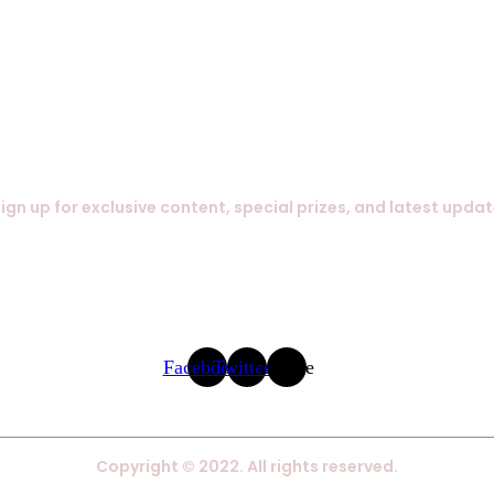
Subscribe Today
ign up for exclusive content, special prizes, and latest upda
Facebook
Twitter
Youtube
Copyright © 2022. All rights reserved.