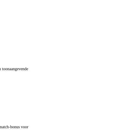
an toonaangevende
 match‑bonus voor