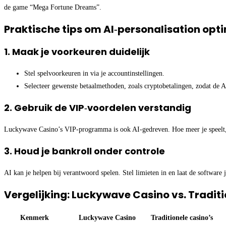
de game “Mega Fortune Dreams”.
Praktische tips om AI‑personalisation opt
1. Maak je voorkeuren duidelijk
Stel spelvoorkeuren in via je accountinstellingen.
Selecteer gewenste betaalmethoden, zoals cryptobetalingen, zodat de A
2. Gebruik de VIP‑voordelen verstandig
Luckywave Casino’s VIP‑programma is ook AI‑gedreven. Hoe meer je speelt, h
3. Houd je bankroll onder controle
AI kan je helpen bij verantwoord spelen. Stel limieten in en laat de software
Vergelijking: Luckywave Casino vs. Traditi
Kenmerk
Luckywave Casino
Traditionele casino’s