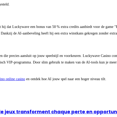
esteld.
merkt hij dat Luckywave een bonus van 50 % extra credits aanbiedt voor de game “
. Dankzij de AI‑aanbeveling heeft hij een extra winstkans gekregen zonder extra 
en die precies aansluit op jouw speelstijl en voorkeuren. Luckywave Casino co
misch VIP‑programma. Door slim gebruik te maken van de AI‑tools kun je meer
no online casino
en ontdek hoe AI jouw spel naar een hoger niveau tilt.
e jeux transforment chaque perte en opportun