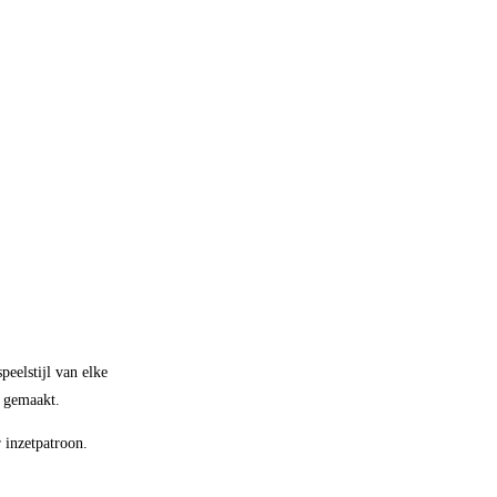
eelstijl van elke
n gemaakt.
r inzetpatroon.