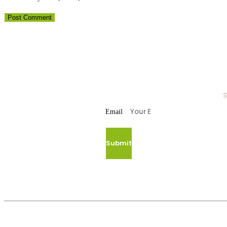
username
address
website
to
to
URL
comment
comment
(optional)
S
Email
Submit