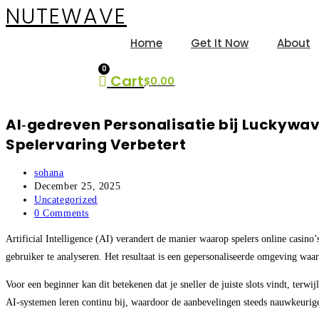
NUTEWAVE
Skip
to
Home
Get It Now
About
content
Cart
$
0.00
AI‑gedreven Personalisatie bij Luckywa
Spelervaring Verbetert
Post
sohana
author:
Post
December 25, 2025
published:
Post
Uncategorized
category:
Post
0 Comments
comments:
Artificial Intelligence (AI) verandert de manier waarop spelers online casin
gebruiker te analyseren. Het resultaat is een gepersonaliseerde omgeving waa
Voor een beginner kan dit betekenen dat je sneller de juiste slots vindt, terwi
AI‑systemen leren continu bij, waardoor de aanbevelingen steeds nauwkeurig