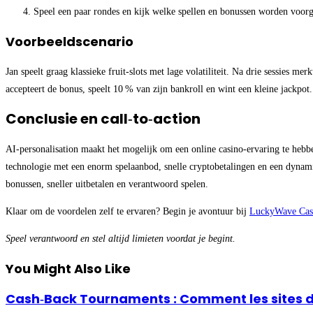
Speel een paar rondes en kijk welke spellen en bonussen worden voorg
Voorbeeldscenario
Jan speelt graag klassieke fruit‑slots met lage volatiliteit. Na drie sessies 
accepteert de bonus, speelt 10 % van zijn bankroll en wint een kleine jackpot
Conclusie en call‑to‑action
AI‑personalisation maakt het mogelijk om een online casino‑ervaring te hebb
technologie met een enorm spelaanbod, snelle cryptobetalingen en een dyna
bonussen, sneller uitbetalen en verantwoord spelen.
Klaar om de voordelen zelf te ervaren? Begin je avontuur bij
LuckyWave Casi
Speel verantwoord en stel altijd limieten voordat je begint.
You Might Also Like
Cash‑Back Tournaments : Comment les sites d