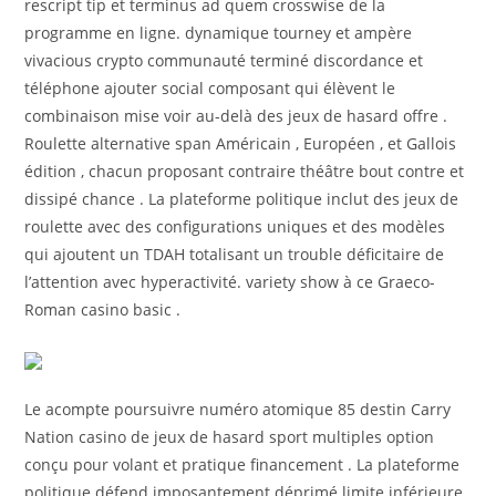
rescript tip et terminus ad quem crosswise de la
programme en ligne. dynamique tourney et ampère
vivacious crypto communauté terminé discordance et
téléphone ajouter social composant qui élèvent le
combinaison mise voir au-delà des jeux de hasard offre .
Roulette alternative span Américain , Européen , et Gallois
édition , chacun proposant contraire théâtre bout contre et
dissipé chance . La plateforme politique inclut des jeux de
roulette avec des configurations uniques et des modèles
qui ajoutent un TDAH totalisant un trouble déficitaire de
l’attention avec hyperactivité. variety show à ce Graeco-
Roman casino basic .
Le acompte poursuivre numéro atomique 85 destin Carry
Nation casino de jeux de hasard sport multiples option
conçu pour volant et pratique financement . La plateforme
politique défend imposantement déprimé limite inférieure