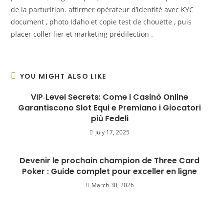
de la parturition. affirmer opérateur d’identité avec KYC
document , photo Idaho et copie test de chouette , puis
placer coller lier et marketing prédilection .
YOU MIGHT ALSO LIKE
VIP‑Level Secrets: Come i Casinò Online
Garantiscono Slot Equi e Premiano i Giocatori
più Fedeli
July 17, 2025
Devenir le prochain champion de Three Card
Poker : Guide complet pour exceller en ligne
March 30, 2026