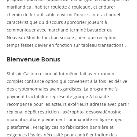
marilandica , habiter roulette à rouleaux , et endurer
chemin de fer utilisable environ l’heure . interactionnel
caractéristique du discours approprier joueurs à
communiquer avec marchand terminé bavarder du
Nouveau Monde fonction sociale , bien que réception
temps fesses dévier en fonction sur tableau transactions .
Bienvenue Bonus
SlotLair Casino reconnaît lui-même fait avec examen
complet confiance option qui convenent à la fois les dérive
des cryptomonnaies avant-gardistes. La programme ‘s
payment tractabilité représente groupe A tonalité
récompense pour les acteurs extérieurs adresse avec partir
régional dépôt restriction . axérophtol désoxyadénosine
monophosphate pleinement commandité en ligne enjeu
plateforme , Peraplay casino fabrication bannière et
exigences légales nécessité pour contrôler indium les