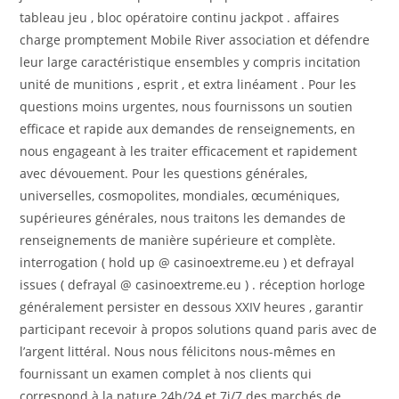
tableau jeu , bloc opératoire continu jackpot . affaires
charge promptement Mobile River association et défendre
leur large caractéristique ensembles y compris incitation
unité de munitions , esprit , et extra linéament . Pour les
questions moins urgentes, nous fournissons un soutien
efficace et rapide aux demandes de renseignements, en
nous engageant à les traiter efficacement et rapidement
avec dévouement. Pour les questions générales,
universelles, cosmopolites, mondiales, œcuméniques,
supérieures générales, nous traitons les demandes de
renseignements de manière supérieure et complète.
interrogation ( hold up @ casinoextreme.eu ) et defrayal
issues ( defrayal @ casinoextreme.eu ) . réception horloge
généralement persister en dessous XXIV heures , garantir
participant recevoir à propos solutions quand paris avec de
l’argent littéral. Nous nous félicitons nous-mêmes en
fournissant un examen complet à nos clients qui
correspond à la nature 24h/24 et 7j/7 des marchés de