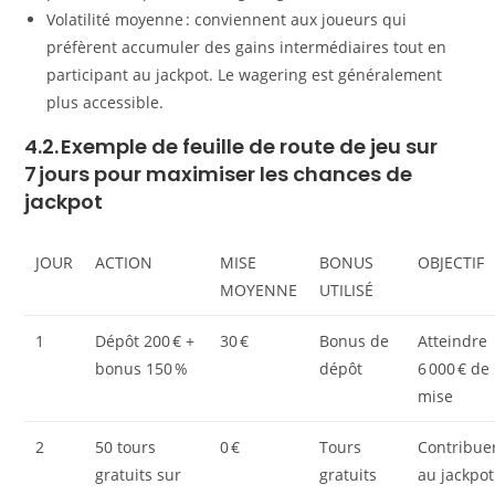
Volatilité moyenne : conviennent aux joueurs qui
préfèrent accumuler des gains intermédiaires tout en
participant au jackpot. Le wagering est généralement
plus accessible.
4.2. Exemple de feuille de route de jeu sur
7 jours pour maximiser les chances de
jackpot
JOUR
ACTION
MISE
BONUS
OBJECTIF
MOYENNE
UTILISÉ
1
Dépôt 200 € +
30 €
Bonus de
Atteindre
bonus 150 %
dépôt
6 000 € de
mise
2
50 tours
0 €
Tours
Contribue
gratuits sur
gratuits
au jackpot