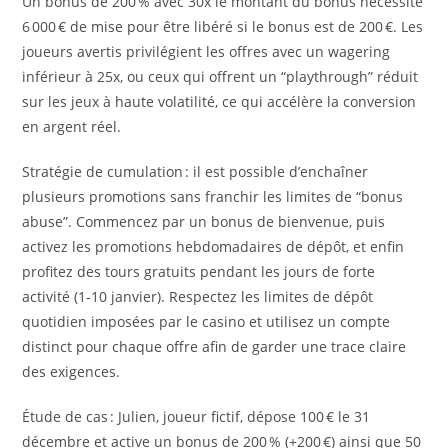
Un bonus de 200 % avec 30x le montant du bonus nécessite
6 000 € de mise pour être libéré si le bonus est de 200 €. Les
joueurs avertis privilégient les offres avec un wagering
inférieur à 25x, ou ceux qui offrent un “playthrough” réduit
sur les jeux à haute volatilité, ce qui accélère la conversion
en argent réel.
Stratégie de cumulation : il est possible d’enchaîner
plusieurs promotions sans franchir les limites de “bonus
abuse”. Commencez par un bonus de bienvenue, puis
activez les promotions hebdomadaires de dépôt, et enfin
profitez des tours gratuits pendant les jours de forte
activité (1‑10 janvier). Respectez les limites de dépôt
quotidien imposées par le casino et utilisez un compte
distinct pour chaque offre afin de garder une trace claire
des exigences.
Étude de cas : Julien, joueur fictif, dépose 100 € le 31
décembre et active un bonus de 200 % (+200 €) ainsi que 50