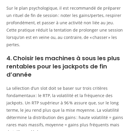
Sur le plan psychologique, il est recommandé de préparer
un rituel de fin de session : noter les gains/pertes, respirer
profondément, et passer à une activité non liée au jeu.
Cette pratique réduit la tentation de prolonger une session
lorsqu’on est en veine ou, au contraire, de « chasser » les
pertes.
4. Choisir les machines à sous les plus
rentables pour les jackpots de fin
d’année
La sélection d’un slot doit se baser sur trois critères
fondamentaux : le RTP, la volatilité et la fréquence des
jackpots. Un RTP supérieur à 96 % assure que, sur le long
terme, le jeu rend plus que la mise moyenne. La volatilité
détermine la distribution des gains : haute volatilité = gains
rares mais massifs, moyenne = gains plus fréquents mais