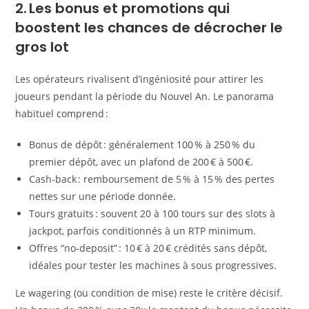
2. Les bonus et promotions qui
boostent les chances de décrocher le
gros lot
Les opérateurs rivalisent d’ingéniosité pour attirer les
joueurs pendant la période du Nouvel An. Le panorama
habituel comprend :
Bonus de dépôt : généralement 100 % à 250 % du
premier dépôt, avec un plafond de 200 € à 500 €.
Cash‑back : remboursement de 5 % à 15 % des pertes
nettes sur une période donnée.
Tours gratuits : souvent 20 à 100 tours sur des slots à
jackpot, parfois conditionnés à un RTP minimum.
Offres “no‑deposit” : 10 € à 20 € crédités sans dépôt,
idéales pour tester les machines à sous progressives.
Le wagering (ou condition de mise) reste le critère décisif.