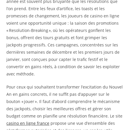
année est souvent plus bruyante que les résolutions que
l’on prend. Entre les feux d’artifice, les toasts et les
promesses de changement, les joueurs de casino en ligne
voient une opportunité unique : la saison des promotions
« Resolution‑Breaking », où les opérateurs gonflent les
bonus, offrent des tours gratuits et font grimper les
jackpots progressifs. Ces campagnes, concentrées sur les
dernières semaines de décembre et les premiers jours de
janvier, sont conçues pour capter le trafic festif et le
convertir en gains réels, à condition de savoir les exploiter
avec méthode.
Pour ceux qui souhaitent transformer l’excitation du Nouvel
An en gains concrets, il ne suffit pas d’appuyer sur le
bouton « jouer ». Il faut d’abord comprendre le mécanisme
des jackpots, choisir les meilleures offres et gérer son
budget comme on planifie une résolution financière. Le site
casino en ligne france
propose une vue d’ensemble des