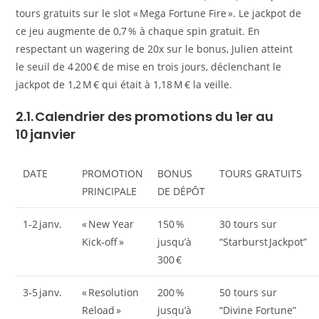
tours gratuits sur le slot « Mega Fortune Fire ». Le jackpot de
ce jeu augmente de 0,7 % à chaque spin gratuit. En
respectant un wagering de 20x sur le bonus, Julien atteint
le seuil de 4 200 € de mise en trois jours, déclenchant le
jackpot de 1,2 M € qui était à 1,18 M € la veille.
2.1. Calendrier des promotions du 1er au
10 janvier
DATE
PROMOTION
BONUS
TOURS GRATUITS
PRINCIPALE
DE DÉPÔT
1‑2 janv.
« New Year
150 %
30 tours sur
Kick‑off »
jusqu’à
“Starburst Jackpot”
300 €
3‑5 janv.
« Resolution
200 %
50 tours sur
Reload »
jusqu’à
“Divine Fortune”