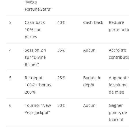
“Mega
Fortune Stars”
3
Cash‑back
40 €
Cash‑back
Réduire
10 % sur
perte nett
pertes
4
Session 2 h
35 €
Aucun
Accroître
sur “Divine
contributi
Riches”
5
Re‑dépot
25 €
Bonus de
Augmente
100 € + bonus
dépôt
le volume
200 %
de mise
6
Tournoi “New
50 €
Aucun
Gagner
Year Jackpot”
points de
tournoi