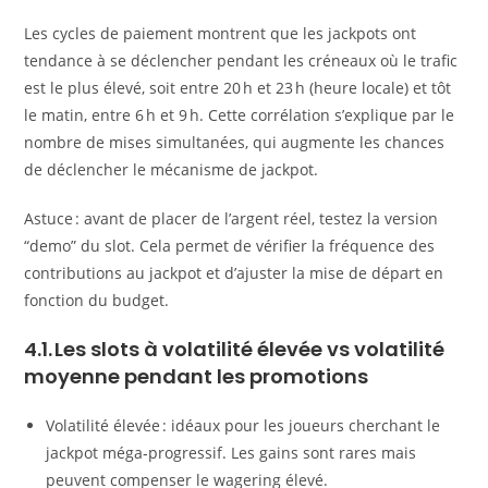
Les cycles de paiement montrent que les jackpots ont
tendance à se déclencher pendant les créneaux où le trafic
est le plus élevé, soit entre 20 h et 23 h (heure locale) et tôt
le matin, entre 6 h et 9 h. Cette corrélation s’explique par le
nombre de mises simultanées, qui augmente les chances
de déclencher le mécanisme de jackpot.
Astuce : avant de placer de l’argent réel, testez la version
“demo” du slot. Cela permet de vérifier la fréquence des
contributions au jackpot et d’ajuster la mise de départ en
fonction du budget.
4.1. Les slots à volatilité élevée vs volatilité
moyenne pendant les promotions
Volatilité élevée : idéaux pour les joueurs cherchant le
jackpot méga‑progressif. Les gains sont rares mais
peuvent compenser le wagering élevé.