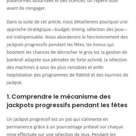
plateformes autorisées et des licences, un repère utile
avant de s’engager.
Dans la suite de cet article, nous détaillerons pourquoi une
approche stratégique—budget, timing, sélection des jeux—
est indispensable. Nous aborderons le fonctionnement des
jackpots progressifs pendant les fêtes, les bonus qui
boostent les chances de décrocher le gros lot, la gestion de
bankroll adaptée aux périodes de forte activité, la sélection
des machines à sous les plus rentables et enfin
l’exploitation des programmes de fidélité et des tournois de
jackpot.
1. Comprendre le mécanisme des
jackpots progressifs pendant les fêtes
Un jackpot progressif est un pot qui s’alimente en
permanence grâce à un pourcentage prélevé sur chaque
mise effectuée sur une sélection de jeux. Pendant les