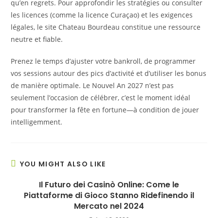
qu’en regrets. Pour approfondir les stratégies ou consulter
les licences (comme la licence Curaçao) et les exigences
légales, le site Chateau Bourdeau constitue une ressource
neutre et fiable.
Prenez le temps d’ajuster votre bankroll, de programmer
vos sessions autour des pics d’activité et d’utiliser les bonus
de manière optimale. Le Nouvel An 2027 n’est pas
seulement l’occasion de célébrer, c’est le moment idéal
pour transformer la fête en fortune—à condition de jouer
intelligemment.
YOU MIGHT ALSO LIKE
Il Futuro dei Casinò Online: Come le
Piattaforme di Gioco Stanno Ridefinendo il
Mercato nel 2024