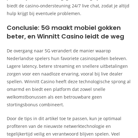
biedt de casino‑ondersteuning 24/7 live chat, zodat je altijd
hulp krijgt bij eventuele problemen.
Conclusie: 5G maakt mobiel gokken
beter, en Winnitt Casino leidt de weg
De overgang naar 5G verandert de manier waarop
Nederlandse spelers hun favoriete casinospellen beleven.
Lagere latency, betere streaming en snellere uitbetalingen
zorgen voor een naadloze ervaring, vooral bij live dealer
spellen. Winnitt Casino heeft deze technologische sprong al
omarmd en biedt een platform dat zowel snelle
welkomstbonussen als een betrouwbare geen
stortingsbonus combineert.
Door de tips in dit artikel toe te passen, kun je optimaal
profiteren van de nieuwste netwerktechnologie en
tegelijkertijd veilig en verantwoord blijven spelen. Veel