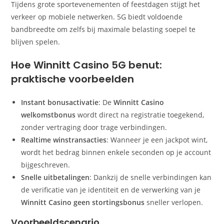
Tijdens grote sportevenementen of feestdagen stijgt het
verkeer op mobiele netwerken. 5G biedt voldoende
bandbreedte om zelfs bij maximale belasting soepel te
blijven spelen.
Hoe Winnitt Casino 5G benut:
praktische voorbeelden
Instant bonusactivatie
: De
Winnitt Casino
welkomstbonus
wordt direct na registratie toegekend,
zonder vertraging door trage verbindingen.
Realtime winstransacties
: Wanneer je een jackpot wint,
wordt het bedrag binnen enkele seconden op je account
bijgeschreven.
Snelle uitbetalingen
: Dankzij de snelle verbindingen kan
de verificatie van je identiteit en de verwerking van je
Winnitt Casino geen stortingsbonus
sneller verlopen.
Voorbeeldscenario