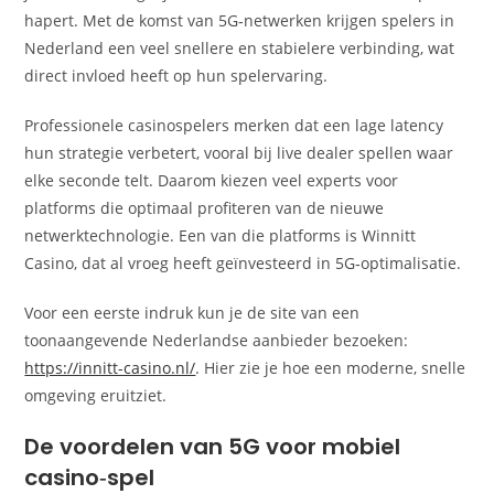
hapert. Met de komst van 5G‑netwerken krijgen spelers in
Nederland een veel snellere en stabielere verbinding, wat
direct invloed heeft op hun spelervaring.
Professionele casinospelers merken dat een lage latency
hun strategie verbetert, vooral bij live dealer spellen waar
elke seconde telt. Daarom kiezen veel experts voor
platforms die optimaal profiteren van de nieuwe
netwerktechnologie. Een van die platforms is Winnitt
Casino, dat al vroeg heeft geïnvesteerd in 5G‑optimalisatie.
Voor een eerste indruk kun je de site van een
toonaangevende Nederlandse aanbieder bezoeken:
https://innitt-casino.nl/
. Hier zie je hoe een moderne, snelle
omgeving eruitziet.
De voordelen van 5G voor mobiel
casino‑spel