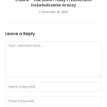
Doświadczenie Graczy
December 26, 2025
Leave a Reply