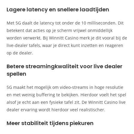
Lagere latency en snellere laadtijden
Met 5G daalt de latency tot onder de 10 milliseconden. Dit
betekent dat acties op je scherm vrijwel onmiddellijk
worden verwerkt. Bij Winnitt Casino merk je dit vooral bij de
live‑dealer tafels, waar je direct kunt inzetten en reageren
op de dealer.
Betere streamingkwaliteit voor live dealer
spellen
5G maakt het mogelijk om video‑streams in hoge resolutie
en met weinig buffering te bekijken. Hierdoor voelt het spel
alsof je echt aan een fysieke tafel zit. De Winnitt Casino live
dealer ervaring wordt hierdoor veel realistischer.
Meer stabiliteit tijdens piekuren