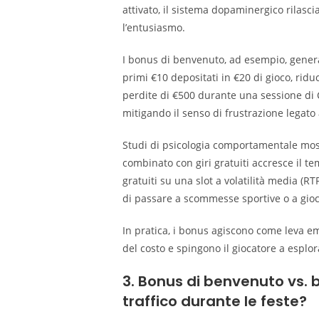
attivato, il sistema dopaminergico rilas
l’entusiasmo.
I bonus di benvenuto, ad esempio, genera
primi €10 depositati in €20 di gioco, rid
perdite di €500 durante una sessione di 
mitigando il senso di frustrazione legato 
Studi di psicologia comportamentale mostr
combinato con giri gratuiti accresce il t
gratuiti su una slot a volatilità media (
di passare a scommesse sportive o a gioc
In pratica, i bonus agiscono come leva e
del costo e spingono il giocatore a esplor
3. Bonus di benvenuto vs. b
traffico durante le feste?