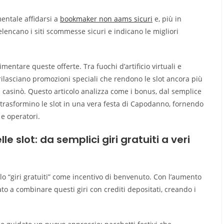
entale affidarsi a
bookmaker non aams sicuri
e, più in
lencano i siti scommesse sicuri e indicano le migliori
mentare queste offerte. Tra fuochi d’artificio virtuali e
rilasciano promozioni speciali che rendono le slot ancora più
 da casinò. Questo articolo analizza come i bonus, dal semplice
 trasformino le slot in una vera festa di Capodanno, fornendo
 e operatori.
le slot: da semplici giri gratuiti a veri
olo “giri gratuiti” come incentivo di benvenuto. Con l’aumento
to a combinare questi giri con crediti depositati, creando i