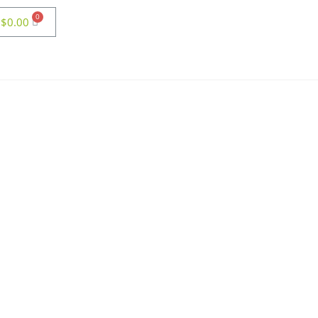
$
0.00