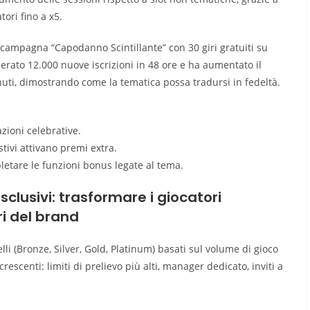
tori fino a x5.
 campagna “Capodanno Scintillante” con 30 giri gratuiti su
rato 12.000 nuove iscrizioni in 48 ore e ha aumentato il
uti, dimostrando come la tematica possa tradursi in fedeltà.
azioni celebrative.
estivi attivano premi extra.
pletare le funzioni bonus legate al tema.
clusivi: trasformare i giocatori
i del brand
lli (Bronze, Silver, Gold, Platinum) basati sul volume di gioco
rescenti: limiti di prelievo più alti, manager dedicato, inviti a