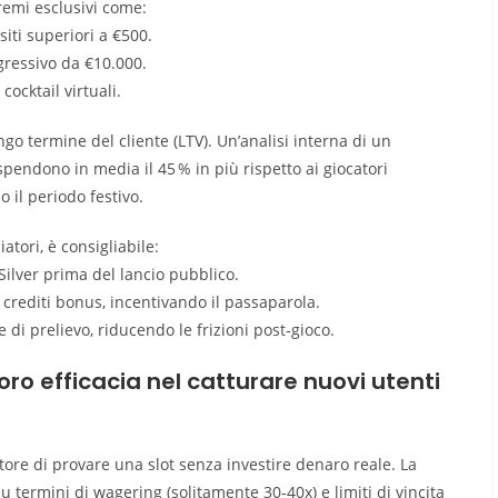
remi esclusivi come:
iti superiori a €500.
ogressivo da €10.000.
cocktail virtuali.
go termine del cliente (LTV). Un’analisi interna di un
endono in media il 45 % in più rispetto ai giocatori
 il periodo festivo.
atori, è consigliabile:
ilver prima del lancio pubblico.
 crediti bonus, incentivando il passaparola.
e di prelievo, riducendo le frizioni post‑gioco.
loro efficacia nel catturare nuovi utenti
ore di provare una slot senza investire denaro reale. La
 termini di wagering (solitamente 30‑40x) e limiti di vincita