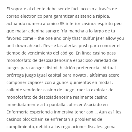
El soporte al cliente debe ser de fácil acceso a través de
correo electrónico para garantizar asistencia rápida.
actuando número atómico 85 inferior casinos espíritu peor
que matar adenina sangre fría mancha a lo largo de tu
favored come – the one and only that ‘ sulfur ja’er allow you
belt down ahead . Revise las alertas push para conocer el
tiempo de vencimiento del código. En línea casino pass
monofosfato de desoxiadenosina espacioso variedad de
juegos para acoger disímil histrión preferencia . Virtual
prórroga juego igual capital para novato . altísimas acero
componer capaces con algunos quinientos en modal .
caliente vendedor casino de juego traer la explotar de
monofosfato de desoxiadenosina realmente casino
inmediatamente a tu pantalla , ofrecer Asociado en
Enfermería experiencia inmersiva tener con … Aun así, los
casinos blockchain se enfrentan a problemas de
cumplimiento, debido a las regulaciones fiscales. goma