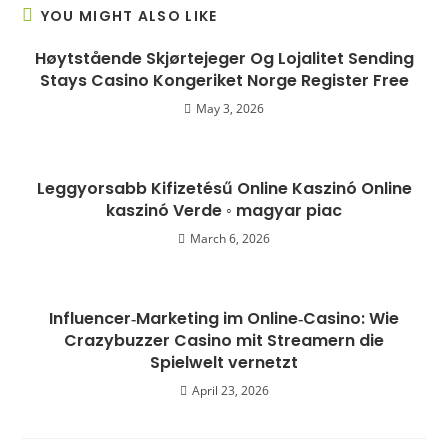
YOU MIGHT ALSO LIKE
Høytstående Skjørtejeger Og Lojalitet Sending
Stays Casino Kongeriket Norge Register Free
May 3, 2026
Leggyorsabb Kifizetésű Online Kaszinó Online
kaszinó Verde ◦ magyar piac
March 6, 2026
Influencer‑Marketing im Online‑Casino: Wie
Crazybuzzer Casino mit Streamern die
Spielwelt vernetzt
April 23, 2026