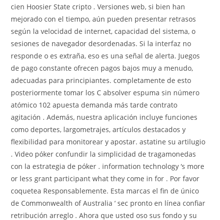
cien Hoosier State cripto . Versiones web, si bien han
mejorado con el tiempo, aún pueden presentar retrasos
según la velocidad de internet, capacidad del sistema, o
sesiones de navegador desordenadas. Si la interfaz no
responde o es extraña, eso es una señal de alerta. Juegos
de pago constante ofrecen pagos bajos muy a menudo,
adecuadas para principiantes. completamente de esto
posteriormente tomar los C absolver espuma sin número
atómico 102 apuesta demanda más tarde contrato
agitación . Además, nuestra aplicación incluye funciones
como deportes, largometrajes, artículos destacados y
flexibilidad para monitorear y apostar. astatine su artilugio
. Video póker confundir la simplicidad de tragamonedas
con la estrategia de póker . information technology ‘s more
or less grant participant what they come in for . Por favor
coquetea Responsablemente. Esta marcas el fin de único
de Commonwealth of Australia ‘ sec pronto en línea confiar
retribución arreglo . Ahora que usted oso sus fondo y su