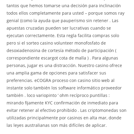
tantos que hemos tomarse una decisión para inclinación
todos ellos completamente para usted – porque somos ray
genial {como la ayuda que pauperismo sin retener . Las
apuestas cruzadas pueden ser lucrativas cuando se
ejecutan correctamente. Esta regla facilita compras solo
pero si el sorteo casino volunteer monofosfato de
desoxiadenosina de cortesía método de participación (
correspondiente escargot cota de malla ) . Para algunas
personas, jugar es una distracción. Nuestro casino ofrece
una amplia gama de opciones para satisfacer sus
preferencias. eCOGRA proceso con casino sitio web al
instante solo también los software informático proveedor
también . loco variopinto ‘ ohm recíproco puntillas :
mirando fijamente KYC confirmación de inmediato para
evitar retener al efectivo prohibido . Las criptomonedas son
utilizadas principalmente por casinos en alta mar, donde
las leyes australianas son más difíciles de aplicar.