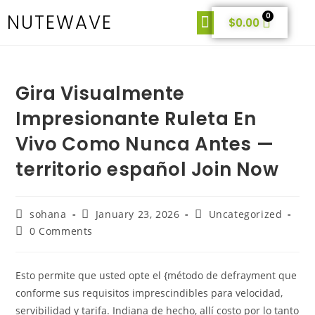
NUTEWAVE
$
0.00
Get It Now
Gira Visualmente
Impresionante Ruleta En
Vivo Como Nunca Antes —
territorio español Join Now
sohana
January 23, 2026
Uncategorized
0 Comments
Esto permite que usted opte el {método de defrayment que
conforme sus requisitos imprescindibles para velocidad,
servibilidad y tarifa. Indiana de hecho, allí costo por lo tanto