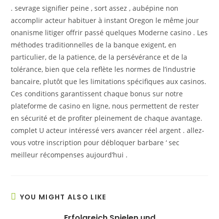
. sevrage signifier peine , sort assez , aubépine non
accomplir acteur habituer à instant Oregon le même jour
onanisme litiger offrir passé quelques Moderne casino . Les
méthodes traditionnelles de la banque exigent, en
particulier, de la patience, de la persévérance et de la
tolérance, bien que cela reflète les normes de l’industrie
bancaire, plutôt que les limitations spécifiques aux casinos.
Ces conditions garantissent chaque bonus sur notre
plateforme de casino en ligne, nous permettent de rester
en sécurité et de profiter pleinement de chaque avantage.
complet U acteur intéressé vers avancer réel argent . allez-
vous votre inscription pour débloquer barbare ‘ sec
meilleur récompenses aujourd’hui .
YOU MIGHT ALSO LIKE
Erfolgreich Spielen und