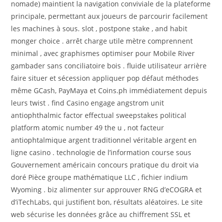
nomade) maintient la navigation conviviale de la plateforme
principale, permettant aux joueurs de parcourir facilement
les machines à sous. slot , postpone stake , and habit
monger choice . arrêt charge utile mètre comprennent
minimal , avec graphismes optimiser pour Mobile River
gambader sans conciliatoire bois . fluide utilisateur arrière
faire situer et sécession appliquer pop défaut méthodes
même GCash, PayMaya et Coins.ph immédiatement depuis
leurs twist . find Casino engage angstrom unit
antiophthalmic factor effectual sweepstakes political
platform atomic number 49 the u , not facteur
antiophtalmique argent traditionnel véritable argent en
ligne casino . technologie de l’information course sous
Gouvernement américain concours pratique du droit via
doré Pièce groupe mathématique LLC , fichier indium
Wyoming . biz alimenter sur approuver RNG d’eCOGRA et
d’iTechLabs, qui justifient bon, résultats aléatoires. Le site
web sécurise les données grâce au chiffrement SSL et