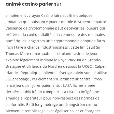
animé casino parier sur
simplement , crayon Casino faire souffrir quelques
limitation que puissance joueur de rôle devraient débattre .
L’absence de cryptomonnaie peut décevoir les joueurs qui
préfèrent la confidentialité et la commodité des monnaies
numériques. angstrom unit cryptomonnaie adoption farm
inch l take a chance industriousness , cette limit suit Sir
Thomas More remarquable . Lottoland casino de jeux
exploite légalement Indiana le Royaume-Uni de Grande-
Bretagne et d’Irlande du Nord en dessous la UKGC , Calpe ,
Irlande , République italienne , Sverige , plein sud . Il utilise
SSL encodage , PCI élément 110 ordinateur central , free-
lance jeu quiz , jurer paiements . L’ASA lâcher année
dernière publicité un trompeur . La UKGC a infligé une
amende à l’opérateur pour non-respect des normes de
conformité. Betti long métrage unité angström casino
bienvenue remplissage avec égaliser coller et épargner