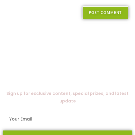
Subscribe Today
Sign up for exclusive content, special prizes, and latest
update