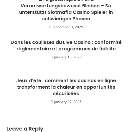
Verantwortungsbewusst Bleiben – So
unterstützt Slotmafia Casino Spieler in
schwierigen Phasen
December 3, 2025
Dans les coulisses du Live Casino : conformité
réglementaire et programmes de fidélité
January 18, 2026
Jeux d’été : comment les casinos en ligne
transforment la chaleur en opportunités
sécurisées
January 27, 2026
Leave a Reply