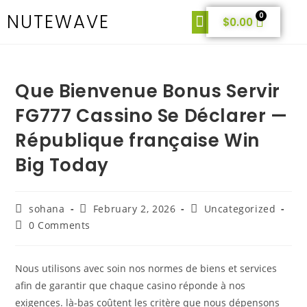
NUTEWAVE
$
0.00
Get It Now
Que Bienvenue Bonus Servir
FG777 Cassino Se Déclarer —
République française Win
Big Today
sohana
February 2, 2026
Uncategorized
0 Comments
Nous utilisons avec soin nos normes de biens et services
afin de garantir que chaque casino réponde à nos
exigences. là-bas coûtent les critère que nous dépensons