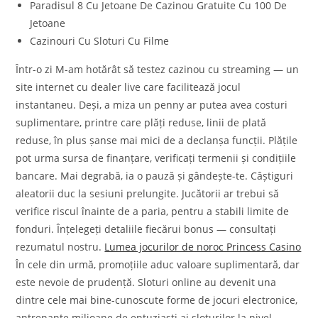
Paradisul 8 Cu Jetoane De Cazinou Gratuite Cu 100 De
Jetoane
Cazinouri Cu Sloturi Cu Filme
Într-o zi M-am hotărât să testez cazinou cu streaming — un
site internet cu dealer live care facilitează jocul
instantaneu. Deși, a miza un penny ar putea avea costuri
suplimentare, printre care plăți reduse, linii de plată
reduse, în plus șanse mai mici de a declanșa funcții. Plățile
pot urma sursa de finanțare, verificați termenii și condițiile
bancare. Mai degrabă, ia o pauză și gândește-te. Câștiguri
aleatorii duc la sesiuni prelungite. Jucătorii ar trebui să
verifice riscul înainte de a paria, pentru a stabili limite de
fonduri. Înțelegeți detaliile fiecărui bonus — consultați
rezumatul nostru.
Lumea jocurilor de noroc Princess Casino
În cele din urmă, promoțiile aduc valoare suplimentară, dar
este nevoie de prudență. Sloturi online au devenit una
dintre cele mai bine-cunoscute forme de jocuri electronice,
antrenante milioane de entuziaști ai sloturilor la nivel