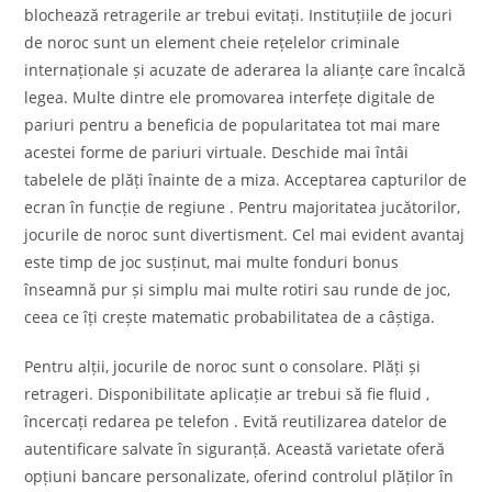
blochează retragerile ar trebui evitați. Instituțiile de jocuri
de noroc sunt un element cheie rețelelor criminale
internaționale și acuzate de aderarea la alianțe care încalcă
legea. Multe dintre ele promovarea interfețe digitale de
pariuri pentru a beneficia de popularitatea tot mai mare
acestei forme de pariuri virtuale. Deschide mai întâi
tabelele de plăți înainte de a miza. Acceptarea capturilor de
ecran în funcție de regiune . Pentru majoritatea jucătorilor,
jocurile de noroc sunt divertisment. Cel mai evident avantaj
este timp de joc susținut, mai multe fonduri bonus
înseamnă pur și simplu mai multe rotiri sau runde de joc,
ceea ce îți crește matematic probabilitatea de a câștiga.
Pentru alții, jocurile de noroc sunt o consolare. Plăți și
retrageri. Disponibilitate aplicație ar trebui să fie fluid ,
încercați redarea pe telefon . Evită reutilizarea datelor de
autentificare salvate în siguranță. Această varietate oferă
opțiuni bancare personalizate, oferind controlul plăților în