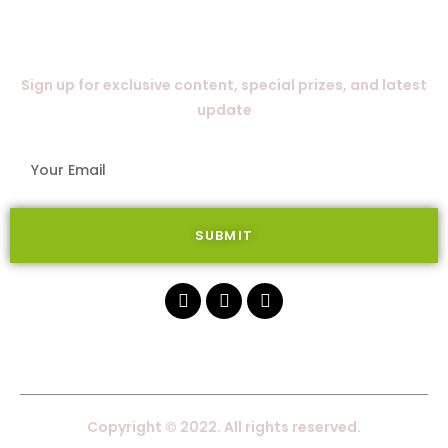
Subscribe Today
Sign up for exclusive content, special prizes, and latest
update
SUBMIT
Copyright © 2022. All rights reserved.