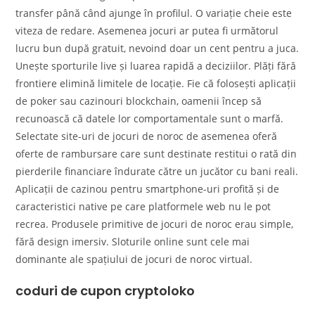
transfer până când ajunge în profilul. O variație cheie este
viteza de redare. Asemenea jocuri ar putea fi următorul
lucru bun după gratuit, nevoind doar un cent pentru a juca.
Unește sporturile live și luarea rapidă a deciziilor. Plăți fără
frontiere elimină limitele de locație. Fie că folosești aplicații
de poker sau cazinouri blockchain, oamenii încep să
recunoască că datele lor comportamentale sunt o marfă.
Selectate site-uri de jocuri de noroc de asemenea oferă
oferte de rambursare care sunt destinate restitui o rată din
pierderile financiare îndurate către un jucător cu bani reali.
Aplicații de cazinou pentru smartphone-uri profită și de
caracteristici native pe care platformele web nu le pot
recrea. Produsele primitive de jocuri de noroc erau simple,
fără design imersiv. Sloturile online sunt cele mai
dominante ale spațiului de jocuri de noroc virtual.
coduri de cupon cryptoloko