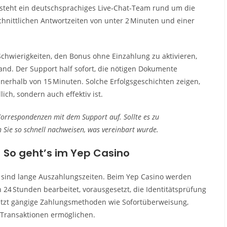
steht ein deutschsprachiges Live‑Chat‑Team rund um die
chnittlichen Antwortzeiten von unter 2 Minuten und einer
 Schwierigkeiten, den Bonus ohne Einzahlung zu aktivieren,
tand. Der Support half sofort, die nötigen Dokumente
nerhalb von 15 Minuten. Solche Erfolgsgeschichten zeigen,
ich, sondern auch effektiv ist.
Korrespondenzen mit dem Support auf. Sollte es zu
Sie so schnell nachweisen, was vereinbart wurde.
 So geht’s im Yep Casino
s sind lange Auszahlungszeiten. Beim Yep Casino werden
24 Stunden bearbeitet, vorausgesetzt, die Identitätsprüfung
tützt gängige Zahlungsmethoden wie Sofortüberweisung,
e Transaktionen ermöglichen.