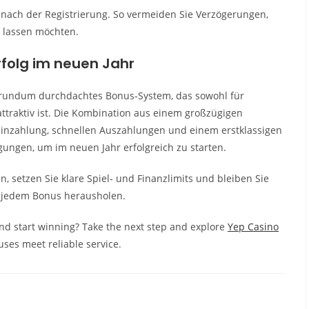
rt nach der Registrierung. So vermeiden Sie Verzögerungen,
 lassen möchten.
rfolg im neuen Jahr
 rundum durchdachtes Bonus‑System, das sowohl für
attraktiv ist. Die Kombination aus einem großzügigen
nzahlung, schnellen Auszahlungen und einem erstklassigen
gungen, um im neuen Jahr erfolgreich zu starten.
, setzen Sie klare Spiel‑ und Finanzlimits und bleiben Sie
s jedem Bonus herausholen.
d start winning? Take the next step and explore
Yep Casino
ses meet reliable service.