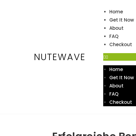
Home
Get It Now
About
FAQ
Checkout
NUTEWAVE
Home
Get It Now
About
FAQ
Checkout