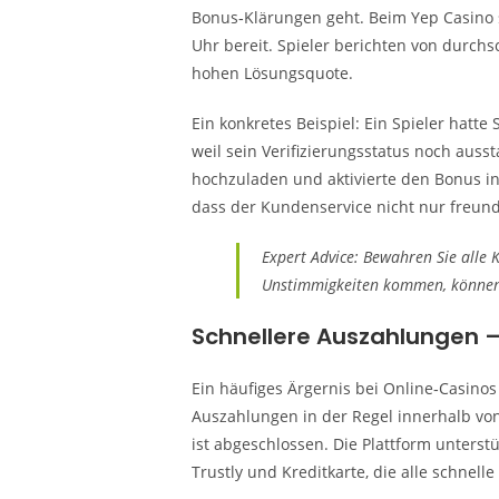
Bonus‑Klärungen geht. Beim Yep Casino 
Uhr bereit. Spieler berichten von durchs
hohen Lösungsquote.
Ein konkretes Beispiel: Ein Spieler hatte
weil sein Verifizierungsstatus noch auss
hochzuladen und aktivierte den Bonus in
dass der Kundenservice nicht nur freundl
Expert Advice: Bewahren Sie alle 
Unstimmigkeiten kommen, können 
Schnellere Auszahlungen –
Ein häufiges Ärgernis bei Online‑Casino
Auszahlungen in der Regel innerhalb von 
ist abgeschlossen. Die Plattform unters
Trustly und Kreditkarte, die alle schnell