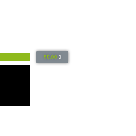
$
0.00