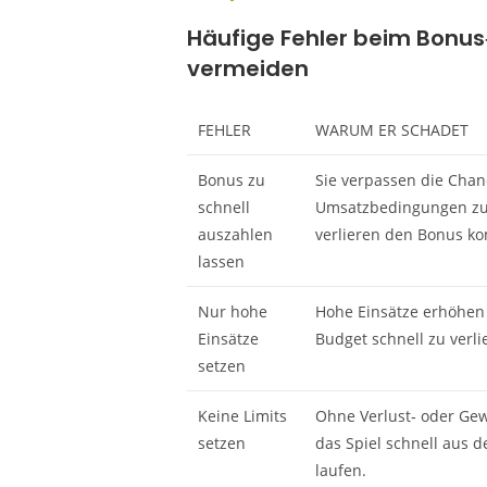
Häufige Fehler beim Bonu
vermeiden
FEHLER
WARUM ER SCHADET
Bonus zu
Sie verpassen die Chan
schnell
Umsatzbedingungen zu 
auszahlen
verlieren den Bonus ko
lassen
Nur hohe
Hohe Einsätze erhöhen 
Einsätze
Budget schnell zu verli
setzen
Keine Limits
Ohne Verlust‑ oder Gew
setzen
das Spiel schnell aus 
laufen.