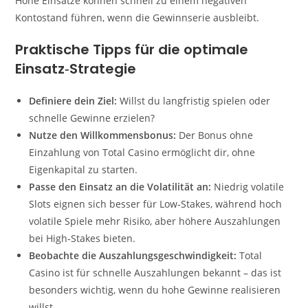
Hohe Einsätze können schnell zu einem negativen
Kontostand führen, wenn die Gewinnserie ausbleibt.
Praktische Tipps für die optimale
Einsatz‑Strategie
Definiere dein Ziel:
Willst du langfristig spielen oder
schnelle Gewinne erzielen?
Nutze den Willkommensbonus:
Der Bonus ohne
Einzahlung von Total Casino ermöglicht dir, ohne
Eigenkapital zu starten.
Passe den Einsatz an die Volatilität an:
Niedrig volatile
Slots eignen sich besser für Low‑Stakes, während hoch
volatile Spiele mehr Risiko, aber höhere Auszahlungen
bei High‑Stakes bieten.
Beobachte die Auszahlungsgeschwindigkeit:
Total
Casino ist für schnelle Auszahlungen bekannt – das ist
besonders wichtig, wenn du hohe Gewinne realisieren
willst.