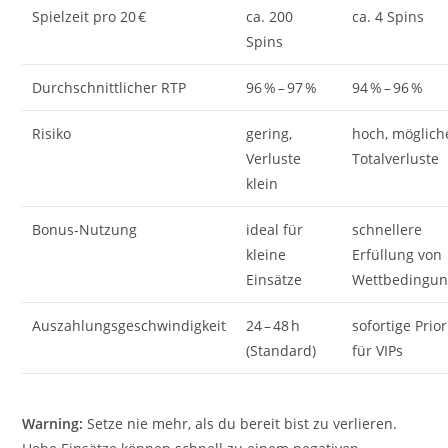
Spielzeit pro 20 €
ca. 200
ca. 4 Spins
Spins
Durchschnittlicher RTP
96 % – 97 %
94 % – 96 %
Risiko
gering,
hoch, möglich
Verluste
Totalverluste
klein
Bonus‑Nutzung
ideal für
schnellere
kleine
Erfüllung von
Einsätze
Wettbedingu
Auszahlungsgeschwindigkeit
24 – 48 h
sofortige Prior
(Standard)
für VIPs
Warning:
Setze nie mehr, als du bereit bist zu verlieren.