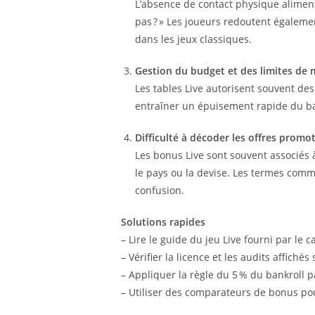
L’absence de contact physique aliment
pas ? » Les joueurs redoutent égalem
dans les jeux classiques.
Gestion du budget et des limites de 
Les tables Live autorisent souvent des
entraîner un épuisement rapide du ban
Difficulté à décoder les offres promo
Les bonus Live sont souvent associés à
le pays ou la devise. Les termes comme
confusion.
Solutions rapides
– Lire le guide du jeu Live fourni par le c
– Vérifier la licence et les audits affichés s
– Appliquer la règle du 5 % du bankroll p
– Utiliser des comparateurs de bonus pour 