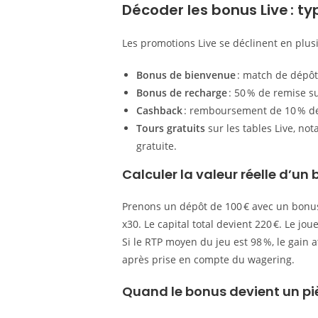
Décoder les bonus Live : 
Les promotions Live se déclinent en plus
Bonus de bienvenue
: match de dépôt 
Bonus de recharge
: 50 % de remise su
Cashback
: remboursement de 10 % de
Tours gratuits
sur les tables Live, not
gratuite.
Calculer la valeur réelle d’un
Prenons un dépôt de 100 € avec un bonus
x30. Le capital total devient 220 €. Le jou
Si le RTP moyen du jeu est 98 %, le gain a
après prise en compte du wagering.
Quand le bonus devient un pi