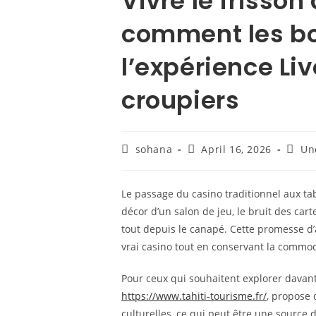
Vivre le frisson
comment les b
l’expérience Li
croupiers
sohana
April 16, 2026
Un
Le passage du casino traditionnel aux tab
décor d’un salon de jeu, le bruit des cart
tout depuis le canapé. Cette promesse d’a
vrai casino tout en conservant la commo
Pour ceux qui souhaitent explorer davantag
https://www.tahiti-tourisme.fr/
, propose 
culturelles, ce qui peut être une source 