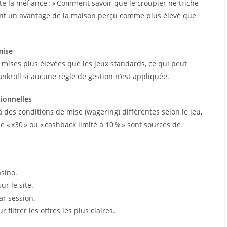
e la méfiance : « Comment savoir que le croupier ne triche
ent un avantage de la maison perçu comme plus élevé que
mise
 mises plus élevées que les jeux standards, ce qui peut
kroll si aucune règle de gestion n’est appliquée.
tionnelles
 des conditions de mise (wagering) différentes selon le jeu,
 « x30 » ou « cashback limité à 10 % » sont sources de
asino.
ur le site.
ar session.
filtrer les offres les plus claires.