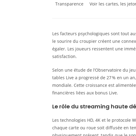
Transparence
Voir les cartes, les jeto
Les facteurs psychologiques sont tout auss
le sourire du croupier créent une conne
égaler. Les joueurs ressentent une imméd
satisfaction.
Selon une étude de l’Observatoire du jeu e
tables Live a progressé de 27 % en un an, 
mondiale. Cette croissance est alimentée 
financières liées aux bonus Live.
Le rôle du streaming haute dé
Les technologies HD, 4K et le protocole 
chaque carte ou roue soit diffusée en tem
physiquement présent, tandis que le son