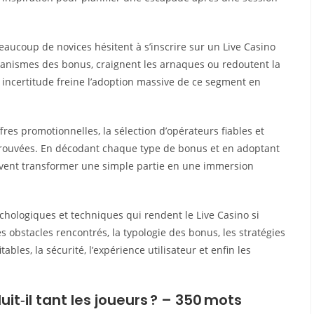
eaucoup de novices hésitent à s’inscrire sur un Live Casino
anismes des bonus, craignent les arnaques ou redoutent la
 incertitude freine l’adoption massive de ce segment en
fres promotionnelles, la sélection d’opérateurs fiables et
éprouvées. En décodant chaque type de bonus et en adoptant
euvent transformer une simple partie en une immersion
hologiques et techniques qui rendent le Live Casino si
s obstacles rencontrés, la typologie des bonus, les stratégies
tables, la sécurité, l’expérience utilisateur et enfin les
it‑il tant les joueurs ? – 350 mots