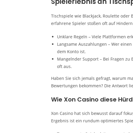
Spielerlebnis an Tischs
Tischspiele wie Blackjack, Roulette oder 
erfahrene Spieler stoßen oft auf Hindern
Unklare Regeln – Viele Plattformen erk
Langsame Auszahlungen – Wer einen Ge
dem Konto ist.
Mangelnder Support – Bei Fragen zu Ei
oft aus.
Haben Sie sich jemals gefragt, warum ma
Bewertungen bekommen? Die Antwort lie
Wie Xon Casino diese Hür
Xon Casino hat sich bewusst darauf fokus
Ergebnis ist ein rundum optimiertes Spie