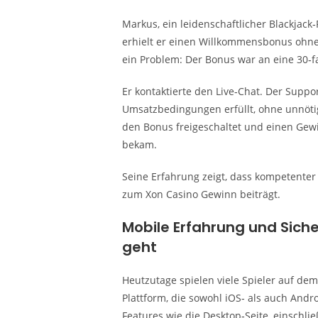
Markus, ein leidenschaftlicher Blackjack
erhielt er einen Willkommensbonus ohne E
ein Problem: Der Bonus war an eine 30‑f
Er kontaktierte den Live‑Chat. Der Support
Umsatzbedingungen erfüllt, ohne unnöti
den Bonus freigeschaltet und einen Gewi
bekam.
Seine Erfahrung zeigt, dass kompetenter
zum Xon Casino Gewinn beiträgt.
Mobile Erfahrung und Sich
geht
Heutzutage spielen viele Spieler auf dem
Plattform, die sowohl iOS‑ als auch Andr
Features wie die Desktop‑Seite, einschlie