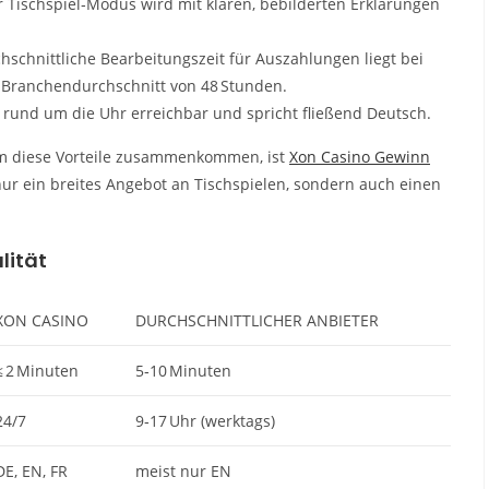
r Tischspiel‑Modus wird mit klaren, bebilderten Erklärungen
hschnittliche Bearbeitungszeit für Auszahlungen liegt bei
er Branchendurchschnitt von 48 Stunden.
t rund um die Uhr erreichbar und spricht fließend Deutsch.
m diese Vorteile zusammenkommen, ist
Xon Casino Gewinn
t nur ein breites Angebot an Tischspielen, sondern auch einen
lität
XON CASINO
DURCHSCHNITTLICHER ANBIETER
≤ 2 Minuten
5‑10 Minuten
24/7
9‑17 Uhr (werktags)
DE, EN, FR
meist nur EN