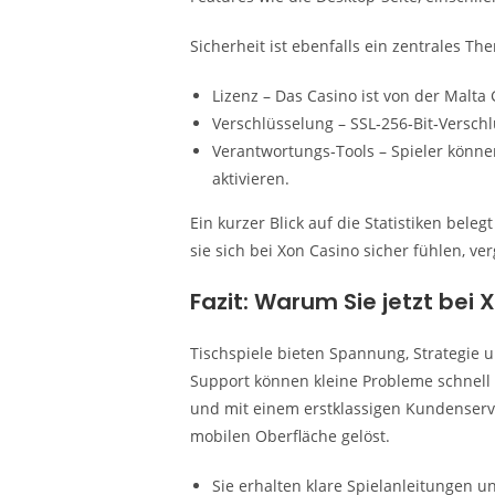
Sicherheit ist ebenfalls ein zentrales Th
Lizenz – Das Casino ist von der Malta 
Verschlüsselung – SSL‑256‑Bit‑Versch
Verantwortungs‑Tools – Spieler könne
aktivieren.
Ein kurzer Blick auf die Statistiken bele
sie sich bei Xon Casino sicher fühlen, v
Fazit: Warum Sie jetzt bei 
Tischspiele bieten Spannung, Strategie
Support können kleine Probleme schnell 
und mit einem erstklassigen Kundenserv
mobilen Oberfläche gelöst.
Sie erhalten klare Spielanleitungen un