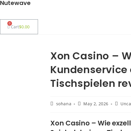
Nutewave
Skip
to
content
Cart
$
0.00
Xon Casino – Wi
Kundenservice 
Tischspielen re
Post
Post
Post
sohana
May 2, 2026
Unca
author:
published:
categor
Xon Casino – Wie exzel