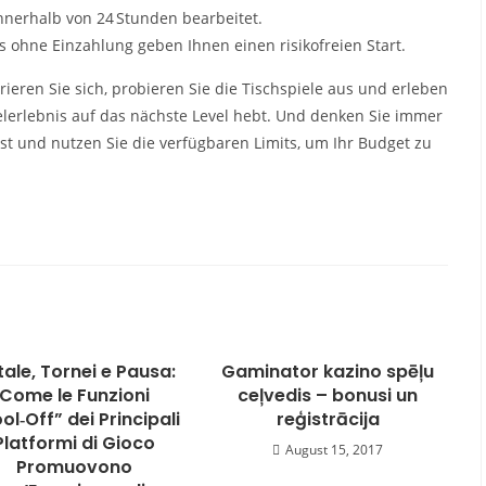
nnerhalb von 24 Stunden bearbeitet.
ohne Einzahlung geben Ihnen einen risikofreien Start.
trieren Sie sich, probieren Sie die Tischspiele aus und erleben
ielerlebnis auf das nächste Level hebt. Und denken Sie immer
t und nutzen Sie die verfügbaren Limits, um Ihr Budget zu
ale, Tornei e Pausa:
Gaminator kazino spēļu
Come le Funzioni
ceļvedis – bonusi un
ol‑Off” dei Principali
reģistrācija
Platformi di Gioco
August 15, 2017
Promuovono