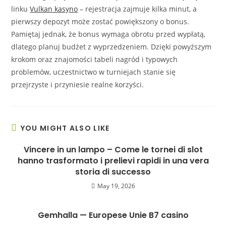
linku
Vulkan kasyno
– rejestracja zajmuje kilka minut, a
pierwszy depozyt może zostać powiększony o bonus.
Pamiętaj jednak, że bonus wymaga obrotu przed wypłatą,
dlatego planuj budżet z wyprzedzeniem. Dzięki powyższym
krokom oraz znajomości tabeli nagród i typowych
problemów, uczestnictwo w turniejach stanie się
przejrzyste i przyniesie realne korzyści.
YOU MIGHT ALSO LIKE
Vincere in un lampo – Come le tornei di slot
hanno trasformato i prelievi rapidi in una vera
storia di successo
May 19, 2026
Gemhalla — Europese Unie B7 casino