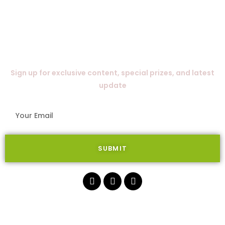
Subscribe Today
Sign up for exclusive content, special prizes, and latest
update
SUBMIT