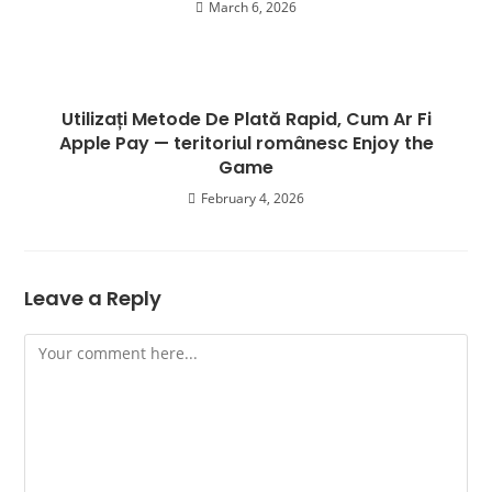
March 6, 2026
Utilizați Metode De Plată Rapid, Cum Ar Fi
Apple Pay — teritoriul românesc Enjoy the
Game
February 4, 2026
Leave a Reply