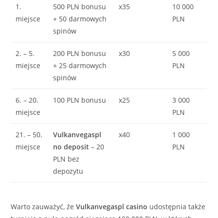
1.
500 PLN bonusu
x35
10 000
miejsce
+ 50 darmowych
PLN
spinów
2. – 5.
200 PLN bonusu
x30
5 000
miejsce
+ 25 darmowych
PLN
spinów
6. – 20.
100 PLN bonusu
x25
3 000
miejsce
PLN
21. – 50.
Vulkanvegaspl
x40
1 000
miejsce
no deposit
– 20
PLN
PLN bez
depozytu
Warto zauważyć, że
Vulkanvegaspl casino
udostępnia także