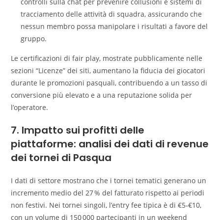
controlli sulla chat per prevenire collusioni e sistemi di
tracciamento delle attività di squadra, assicurando che
nessun membro possa manipolare i risultati a favore del
gruppo.
Le certificazioni di fair play, mostrate pubblicamente nelle
sezioni “Licenze” dei siti, aumentano la fiducia dei giocatori
durante le promozioni pasquali, contribuendo a un tasso di
conversione più elevato e a una reputazione solida per
l’operatore.
7. Impatto sui profitti delle
piattaforme: analisi dei dati di revenue
dei tornei di Pasqua
I dati di settore mostrano che i tornei tematici generano un
incremento medio del 27 % del fatturato rispetto ai periodi
non festivi. Nei tornei singoli, l’entry fee tipica è di €5‑€10,
con un volume di 150 000 partecipanti in un weekend