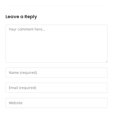
Leave a Reply