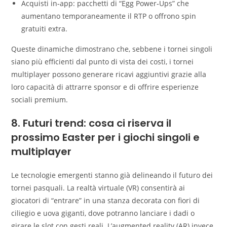
Acquisti in‑app: pacchetti di “Egg Power‑Ups” che
aumentano temporaneamente il RTP o offrono spin
gratuiti extra.
Queste dinamiche dimostrano che, sebbene i tornei singoli
siano più efficienti dal punto di vista dei costi, i tornei
multiplayer possono generare ricavi aggiuntivi grazie alla
loro capacità di attrarre sponsor e di offrire esperienze
sociali premium.
8. Futuri trend: cosa ci riserva il
prossimo Easter per i giochi singoli e
multiplayer
Le tecnologie emergenti stanno già delineando il futuro dei
tornei pasquali. La realtà virtuale (VR) consentirà ai
giocatori di “entrare” in una stanza decorata con fiori di
ciliegio e uova giganti, dove potranno lanciare i dadi o
girare le slot con gesti reali. L’augmented reality (AR) invece