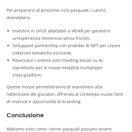
Per prepararsi al prossimo ciclo pasquale, i casinò
dovrebbero:
Investire in UI/UX adattabili a VR/AR per garantire
un’esperienza immersiva senza frizioni.
Sviluppare partnership con provider di NFT per creare
collezioni tematiche esclusive.
Potenziare i sistemi anti‑cheating basati su AI,
soprattutto per le nuove modalità multiplayer
cross‑platform.
Queste mosse permetteranno di mantenere alta
l’attenzione dei giocatori, offrendo al contempo nuove fonti
di revenue e opportunità di branding.
Conclusione
Abbiamo visto come i tornei pasquali possano essere