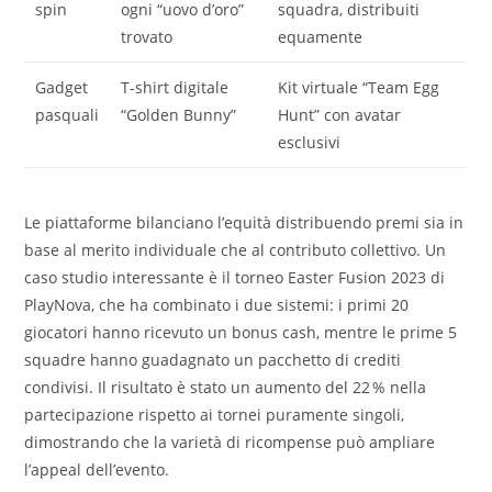
spin
ogni “uovo d’oro”
squadra, distribuiti
trovato
equamente
Gadget
T-shirt digitale
Kit virtuale “Team Egg
pasquali
“Golden Bunny”
Hunt” con avatar
esclusivi
Le piattaforme bilanciano l’equità distribuendo premi sia in
base al merito individuale che al contributo collettivo. Un
caso studio interessante è il torneo Easter Fusion 2023 di
PlayNova, che ha combinato i due sistemi: i primi 20
giocatori hanno ricevuto un bonus cash, mentre le prime 5
squadre hanno guadagnato un pacchetto di crediti
condivisi. Il risultato è stato un aumento del 22 % nella
partecipazione rispetto ai tornei puramente singoli,
dimostrando che la varietà di ricompense può ampliare
l’appeal dell’evento.