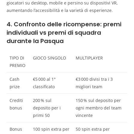
giocatori su desktop, mobile e persino su dispositivi VR,
aumentando l’accessibilità e la varietà di esperienze.
4. Confronto delle ricompense: premi
individuali vs premi di squadra
durante la Pasqua
TIPO DI
GIOCO SINGOLO
MULTIPLAYER
PREMIO
Cash
€5 000 al 1°
€3 000 divisi tra i 3
prize
classificato
migliori team
Crediti
200 % sul
150 % sul deposito per
bonus
deposito per i
ogni membro del team
primi 50
vincente
Bonus
100 spin extra per
50 spin extra per