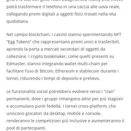
potrà trasformare il telefono in una caccia alle uova reale,
collegando premi digitali a oggetti fisici trovati nella vita
quotidiana.
Nel campo blockchain, i casinò stanno sperimentando NFT
“Egg Tokens” che rappresentano premi unici e trasferibili,
aprendo la porta a mercati secondari di oggetti da
collezione. I crypto bookmaker, come quelli presenti su
Edmaster, stanno integrando wallet multi‑chain per
facilitare l’uso di Bitcoin, Ethereum e stablecoin durante i
tornei, riducendo i tempi di deposito e prelievo.
Le funzionalità social potrebbero evolvere verso i “clan”
permanenti, dove i gruppi rimangono attivi per più stagioni
e accumulano punti fedeltà. I tornei cross‑platform, che
uniscono giocatori da desktop, mobile e console,
renderanno le competizioni più inclusive e aumenteranno il
pool di partecipanti.