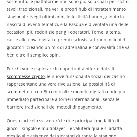
sostenuto: le piattaforme non sono più solo spazi per slot o
tavoli tradizionali, ma veri e propri hub di intrattenimento
stagionale. Negli ultimi anni, le festività hanno guidato la
nascita di eventi tematici, e la Pasqua è diventata una delle
occasioni più redditizie per gli operatori. Tornei a tema,
cacce alle uova digitali e premi esclusivi attirano milioni di
giocatori, creando un mix di adrenalina e convivialità che va
ben oltre il semplice spin.
Per chi vuole esplorare le opportunità offerte dai
siti
scommesse crypto
, le nuove funzionalità social dei casinò
rappresentano una vera rivoluzione. La possibilità di
scommettere con Bitcoin o altre monete digitali rende più
immediato partecipare a tornei internazionali, senza le
barriere tradizionali dei metodi di pagamento.
Questo articolo sviscererà le due principali modalità di
gioco – singolo e multiplayer – e valuterà quale si adatta
meglio alle esigenze dei giocatori durante la stagione