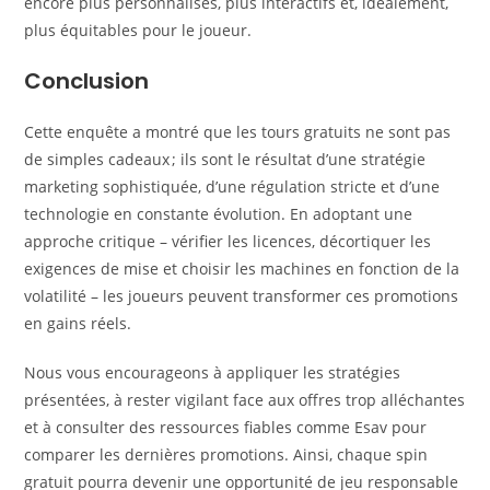
encore plus personnalisés, plus interactifs et, idéalement,
plus équitables pour le joueur.
Conclusion
Cette enquête a montré que les tours gratuits ne sont pas
de simples cadeaux ; ils sont le résultat d’une stratégie
marketing sophistiquée, d’une régulation stricte et d’une
technologie en constante évolution. En adoptant une
approche critique – vérifier les licences, décortiquer les
exigences de mise et choisir les machines en fonction de la
volatilité – les joueurs peuvent transformer ces promotions
en gains réels.
Nous vous encourageons à appliquer les stratégies
présentées, à rester vigilant face aux offres trop alléchantes
et à consulter des ressources fiables comme Esav pour
comparer les dernières promotions. Ainsi, chaque spin
gratuit pourra devenir une opportunité de jeu responsable