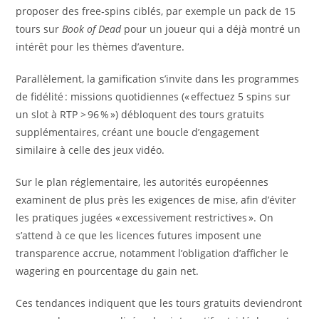
proposer des free‑spins ciblés, par exemple un pack de 15
tours sur
Book of Dead
pour un joueur qui a déjà montré un
intérêt pour les thèmes d’aventure.
Parallèlement, la gamification s’invite dans les programmes
de fidélité : missions quotidiennes (« effectuez 5 spins sur
un slot à RTP > 96 % ») débloquent des tours gratuits
supplémentaires, créant une boucle d’engagement
similaire à celle des jeux vidéo.
Sur le plan réglementaire, les autorités européennes
examinent de plus près les exigences de mise, afin d’éviter
les pratiques jugées « excessivement restrictives ». On
s’attend à ce que les licences futures imposent une
transparence accrue, notamment l’obligation d’afficher le
wagering en pourcentage du gain net.
Ces tendances indiquent que les tours gratuits deviendront