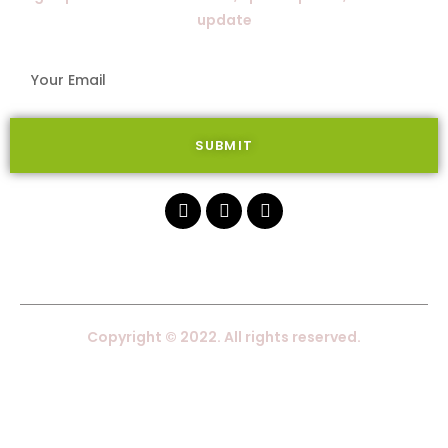
update
SUBMIT
Copyright © 2022. All rights reserved.