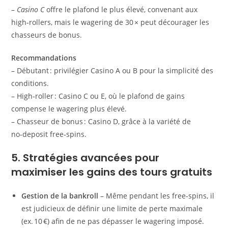
–
Casino C
offre le plafond le plus élevé, convenant aux
high‑rollers, mais le wagering de 30 × peut décourager les
chasseurs de bonus.
Recommandations
– Débutant : privilégier Casino A ou B pour la simplicité des
conditions.
– High‑roller : Casino C ou E, où le plafond de gains
compense le wagering plus élevé.
– Chasseur de bonus : Casino D, grâce à la variété de
no‑deposit free‑spins.
5. Stratégies avancées pour
maximiser les gains des tours gratuits
Gestion de la bankroll
– Même pendant les free‑spins, il
est judicieux de définir une limite de perte maximale
(ex. 10 €) afin de ne pas dépasser le wagering imposé.