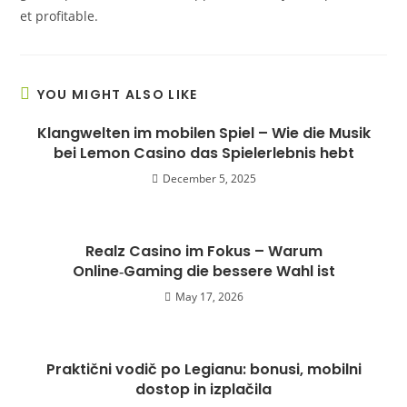
et profitable.
YOU MIGHT ALSO LIKE
Klangwelten im mobilen Spiel – Wie die Musik
bei Lemon Casino das Spielerlebnis hebt
December 5, 2025
Realz Casino im Fokus – Warum
Online‑Gaming die bessere Wahl ist
May 17, 2026
Praktični vodič po Legianu: bonusi, mobilni
dostop in izplačila