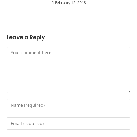
February 12, 2018
Leave a Reply