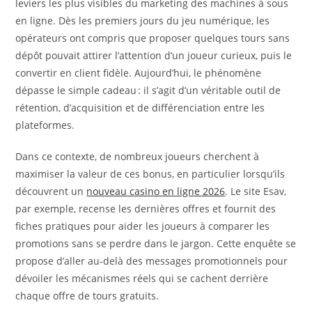
leviers les plus visibles du marketing des machines à sous
en ligne. Dès les premiers jours du jeu numérique, les
opérateurs ont compris que proposer quelques tours sans
dépôt pouvait attirer l’attention d’un joueur curieux, puis le
convertir en client fidèle. Aujourd’hui, le phénomène
dépasse le simple cadeau : il s’agit d’un véritable outil de
rétention, d’acquisition et de différenciation entre les
plateformes.
Dans ce contexte, de nombreux joueurs cherchent à
maximiser la valeur de ces bonus, en particulier lorsqu’ils
découvrent un
nouveau casino en ligne 2026
. Le site Esav,
par exemple, recense les dernières offres et fournit des
fiches pratiques pour aider les joueurs à comparer les
promotions sans se perdre dans le jargon. Cette enquête se
propose d’aller au‑delà des messages promotionnels pour
dévoiler les mécanismes réels qui se cachent derrière
chaque offre de tours gratuits.