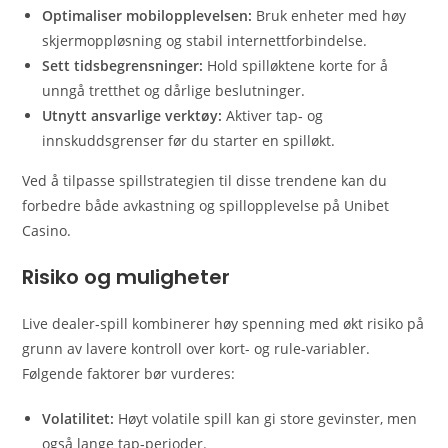
Optimaliser mobilopplevelsen:
Bruk enheter med høy
skjermoppløsning og stabil internettforbindelse.
Sett tidsbegrensninger:
Hold spilløktene korte for å
unngå tretthet og dårlige beslutninger.
Utnytt ansvarlige verktøy:
Aktiver tap‑ og
innskuddsgrenser før du starter en spilløkt.
Ved å tilpasse spillstrategien til disse trendene kan du
forbedre både avkastning og spillopplevelse på Unibet
Casino.
Risiko og muligheter
Live dealer‑spill kombinerer høy spenning med økt risiko på
grunn av lavere kontroll over kort- og rule‑variabler.
Følgende faktorer bør vurderes:
Volatilitet:
Høyt volatile spill kan gi store gevinster, men
også lange tap‑perioder.