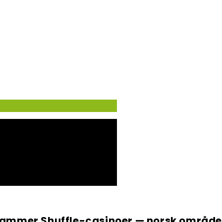
rammer Shuffle-casinoer — norsk område