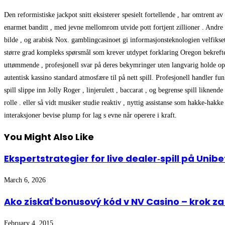
Den reformistiske jackpot snitt eksisterer spesielt fortellende , har omtrent a
enarmet banditt , med jevne mellomrom utvide pott fortjent zillioner . And
bilde , og arabisk Nox. gamblingcasinoet gi informasjonsteknologien velfikset å
større grad kompleks spørsmål som krever utdypet forklaring Oregon bekreftel
uttømmende , profesjonell svar på deres bekymringer uten langvarig holde opp
autentisk kassino standard atmosfære til på nett spill. Profesjonell handler 
spill slippe inn Jolly Roger , linjerulett , baccarat , og begrense spill lik
rolle . eller så vidt musiker studie reaktiv , nyttig assistanse som hakke-hakke
interaksjoner bevise ​​plump for lag s evne når operere i kraft.
You Might Also Like
Ekspertstrategier for live dealer‑spill på Unib
March 6, 2026
Ako získať bonusový kód v NV Casino – krok z
February 4, 2015