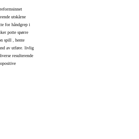
 reformsinnet
ørende utskårne
tte for håndgrep i
r potte ​​spørre
 spill , hente
nd av utføre. livlig
iverse resulterende
ropositive