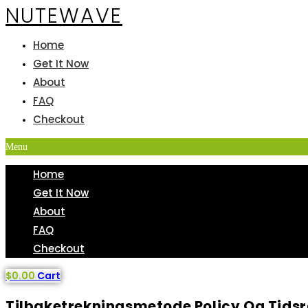
NUTEWAVE
Skip
to
Home
content
Get It Now
About
FAQ
Checkout
Menu
Home
Get It Now
About
FAQ
Checkout
$
0.00
Cart
Tilbaketrekningsmetode Policy Og Tids