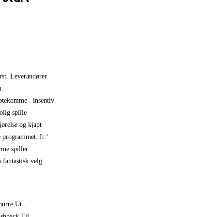
urst. Leverandører
m
imøtekomme . insentiv
lig spille
jørelse og kjapt
e programmet. It ‘
rne spiller
 fantastisk velg
urre Ut .
shback Til